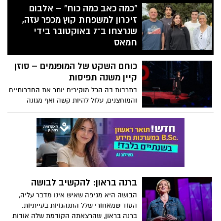
"כמה כאב כמה כוח" – אלבום
זיכרון למשפחת קוץ מכפר עזה,
שנרצחו ב־7 באוקטובר בידי
חמאס
ביום שבו המדינה כולה רעדה, גם ליבו של
כוחם השקט של המופנמים – סוזן
המוזיקאי אשר לוי נשבר. ב-7 באוקטובר
נרצחו אחותו ליבנת קוץ, בעלה אביב ושלושת
קיין משנה תפיסות
ילדיהם – רותם, יונתן ויפתח – בביתם שבכפר
בתרבות בה הכל מוקירים יותר את החברותיים
עזה, באחת מהטרגדיות הקשות של מתקפת
והמוחצנים, עלול להיות קשה ואף מגונה
הטרור שזעזעה את ישראל. כעת, שנה לאחר
להיות מופנם. אבל, כפי שטוענת סוזן קיין
האסון, בוחר אשר לוי – מוזיקאי ותיק ובעל
בהרצאתה מלאת הלהט, המופנמים מביאים
חדר החזרות "ביט" – להוציא אל העולם את
איתם לעולם כישרונות ויכולות יוצאי-דופן, ויש
מה שנולד מתוך שבר: אלבום חדש בשם "כמה
לעודדם ולשבחם.
כאב כמה כוח", הכולל עשרה שירים שנכתבו
והולחנו לזכרם של בני משפחת קוץ.
ברנה בראון: להקשיב לבושה
הבושה היא מגיפה שאיש אינו מדבר עליה,
הסוד שמאחורי שלל התנהגויות בעייתיות.
ברנה בראון, שהרצאתה הקודמת שלה אודות