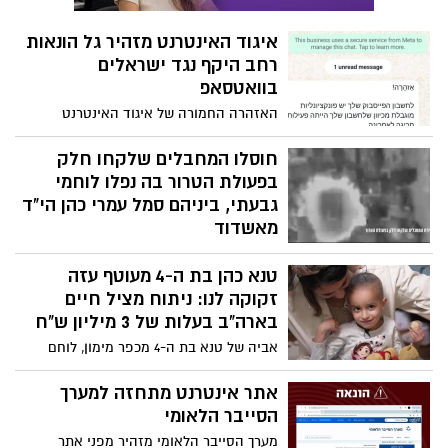
צה"ל סגר חשבון עם עשרת המחבלים, שלקחו
בהונאה״
טנא כהן בת ה-4 מעוטף עזה
חלק בפעולת הטרור בה נפלו שלושת לוחמי
גבעתי: סמ״ר עידו ז'נו ז"ל, סמ״ר ברק דניאל
זקוקה לנו: ניתוח מציל חיים
הלפרן ז"ל וסמל עמרי כהן ז"ל
בארה"ב בעלות של 3 מיליון ש"ח
אביה של טנא בת ה-4 מכפר מימון, לוחם
מילואים שעשה מעל 200 ימי שירות מאז
תחילת המלחמה, ואמה גלי, משתפים את
אתר אינטרנט מתחזה למערך
סיפורם המטלטל על המאבק להצלת חייה של
הסייבר הלאומי
בתם הקטנה, שמתמודדת בפעם השנייה עם
מערך הסייבר הלאומי מזהיר מפני אתר
סרטן אלים. המשפחה יוצאת למסע נואש
המתחזה לאתר המערך המופץ באמצעות
לניתוח מציל חיים בארה"ב, ועלותה נאמדת
לחיצה על קישורים המופיעים באתרים
ב-3 מיליון ש"ח. זה הזמן שלנו להתגייס
מפוקפקים שבהם קופצים באנרים וסרטונים
ולעזור.
אות חיים מעידן אלכסנדר שנמצא
בשבי החמאס
אחרי 421 ימים בשבי חמאס: אות חיים מעידן