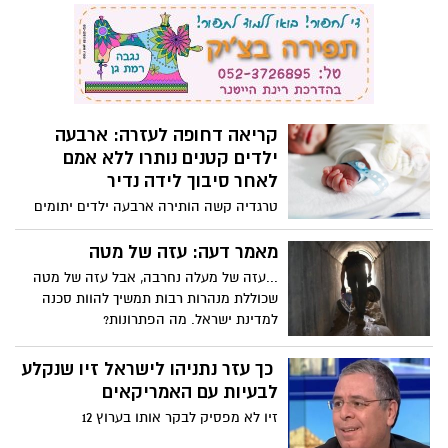
31 לאחר סיבוך לידה נדיר וקשה. אביטל, אם
מאמר דעה: עזה של מטה
לשלושה ילדים צעירים ובהריון ללידתה
...עזה של מעלה נחרבה, אבל עזה של מטה
הרביעית, הגיעה לבית החולים לפני מספר
שכוללת מנהרות רבות תמשיך להוות סכנה
ימים אך הליך הלידה השגרתי הפך בן רגע
למדינת ישראל. מה הפתרונות?
לאירוע חירום שהסתיים במותה.
כך עזר נתניהו לישראל זיו שנקלע
לבעיות עם האמריקאים
זיו לא מפסיק לבקר אותו בערוץ 12
מאמר דעה: ביום שאחרי החזרת
החטופים
דר' ישעיהו (אישי) ביק עם הנקודות על פיהן
צריכה לפעול ישראל, ביום שלאחר שחרור
החטופים