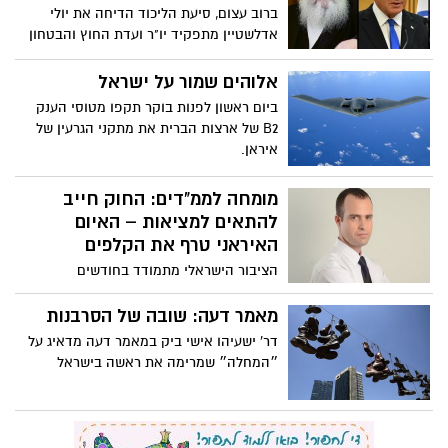
האיראני טרף את הקלפים
הציבור הישראלי מתמודד בחודשים
האחרונים עם מציאות ביטחונית חדשה –
לראשונה מאז כיבוש עזה ומיטוט חיזבאללה,
מאמר דעה: שובה של הסרבנות
ערים מרכזיות בישראל הפכו לחשופות יותר,
דר' ישעיהו אישי ביק במאמר דעה מדאיג על
לירי טילים בהיקף ובדיוק חסרי תקדים.
״המחלה״ שמרימה את ראשה בישראל
למרות התלונות והביקורות:
סולברג ימונה לתפקיד משנה
לנשיא בית המשפט העליון
היום צפוי להיות מושבע השופט סולברג
לתפקיד משנה לנשיא בית המשפט העליון
למרות הביקורת נגדו שהוגשה לוועדה לבחירת
מאמר דעה: רונן התחרפן
שופטים