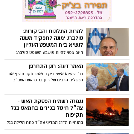
דר' ישעיהו אישי ביק במאמר נוקב חושף את
הכשלים הרבים של רונן בר כראש השב״כ
נגמרה רשמית הפסקת האש -
צה״ל חיסל בכירים בחמאס בגל
תקיפות
בהנחיית הדרג המדיני צה״ל פתח הלילה בגל
תקיפות נרחב ברצועת עזה. על פי הדיווחים,
מספר בכירים בחמאס חוסלו
פורסם תחקיר צה"ל על הטבח
והקרב בקיבוץ כפר עזה בשבעה
באוקטובר
הצגת התחקיר המבצעי על המתקפה והקרב
בקיבוץ כפר עזה הושלם וממצאיו הוצגו
לקהילת הקיבוץ, למשפחות השכולות, לכיתת
הכוננות ואלמנות חברי כיתת הכוננות שנפלו.
צוות התחקיר קבע שצה"ל כשל במשימת
ההגנה על קיבוץ כפר עזה. גבורת לוחמי כיתת
הכוננות ותושבי קיבוץ כפר עזה, תושייתם,
ערבותם ההדדית והיוזמה שנקטו במהלך