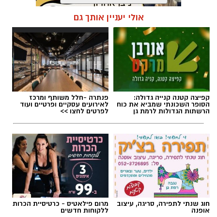
אולי יעניין אותך גם
תגים:
מד״א
,
תרומת דם
,
בנק הדם
קפיצה קטנה קנייה גדולה:
פנתרה -חלל משותף ומרכז
הסופר השכונתי שמביא את כוח
לאירועים עסקיים ופרטיים ועוד
הרשתות הגדולות לרמת גן
לפרטים לחצו >>
חוג שנתי לתפירה, סריגה, עיצוב
מרום פילאטיס - כרטיסיית הכרות
אופנה
ללקוחות חדשים