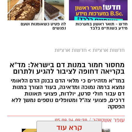
חדש - תואר ראשון במערכות
לה פטיט כשאומנות וטעם
מידע בשנתיים בלבד
נפגשים
חדשות ארציות
>
חדשות ארציות
מחסור חמור במנות דם בישראל: מד”א
בקריאה דחופה לציבור להגיע ולתרום
במד”א מזהירים כי מלאי הדם בבנק הדם הלאומי
נמצא ברמה נמוכה ומדאיגה, בעוד הצורך במנות
דם עבור חולי סרטן, יולדות, פצועי תאונות
דרכים, פצועי צה”ל ומטופלים נוספים נמשך ללא
הפסקה
עופר אשטוקר / 09:20 05.08.26
קרא עוד