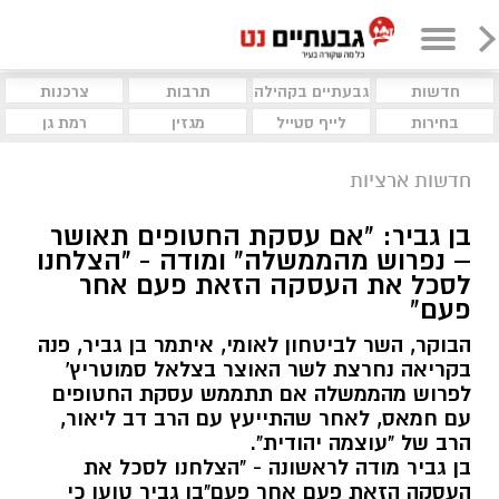
חדשות
גבעתיים בקהילה
תרבות
צרכנות
בחירות
לייף סטייל
מגזין
רמת גן
חדשות ארציות
בן גביר: "אם עסקת החטופים תאושר
– נפרוש מהממשלה" ומודה - "הצלחנו
לסכל את העסקה הזאת פעם אחר
פעם"
הבוקר, השר לביטחון לאומי, איתמר בן גביר, פנה
בקריאה נחרצת לשר האוצר בצלאל סמוטריץ'
לפרוש מהממשלה אם תתממש עסקת החטופים
עם חמאס, לאחר שהתייעץ עם הרב דב ליאור,
הרב של "עוצמה יהודית".
בן גביר מודה לראשונה - "הצלחנו לסכל את
העסקה הזאת פעם אחר פעם"בן גביר טוען כי