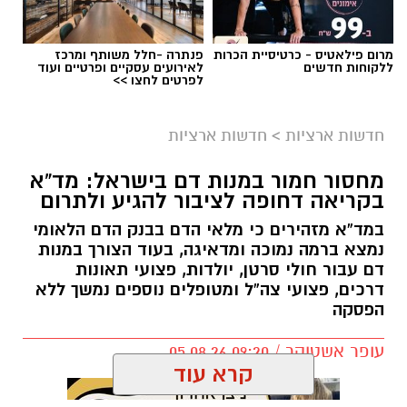
מרום פילאטיס - כרטיסיית הכרות
פנתרה -חלל משותף ומרכז
ללקוחות חדשים
לאירועים עסקיים ופרטיים ועוד
לפרטים לחצו >>
חדשות ארציות
>
חדשות ארציות
מחסור חמור במנות דם בישראל: מד”א
בקריאה דחופה לציבור להגיע ולתרום
במד”א מזהירים כי מלאי הדם בבנק הדם הלאומי
נמצא ברמה נמוכה ומדאיגה, בעוד הצורך במנות
דם עבור חולי סרטן, יולדות, פצועי תאונות
דרכים, פצועי צה”ל ומטופלים נוספים נמשך ללא
הפסקה
עופר אשטוקר / 09:20 05.08.26
קרא עוד