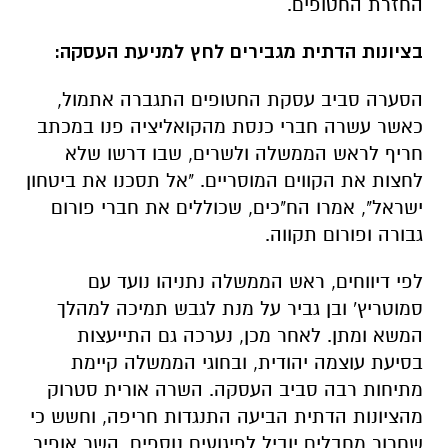
החזרת החטופים.
בציונות הדתית מגבירים לחץ למניעת העסקה:
הסערה סביב עסקת החטופים התגברה אתמול,
כאשר עשרה חברי כנסת מהקואליציה פנו במכתב
חריף לראש הממשלה ולשרים, שבו דרשו שלא
לחצות את הקווים המוסריים. "אל תסכנו את ביטחון
ישראל", אמרו הח"כים, שכוללים את חברי פורום
גבורה ופורום תקווה.
לפי דיווחים, ראש הממשלה נתניהו נועד עם
סמוטריץ' ובן גביר על מנת לגבש תמיכה למהלך
המשא ומתן. לאחר מכן, נערכה גם התייעצות
בסיעת עוצמה יהודית, ובחוגי הממשלה קיימת
מתיחות רבה סביב העסקה. השרה אורית סטרוק
מהציונות הדתית הביעה התנגדות חריפה, וחשש כי
שחרור מחבלים יוביל לפיגועים נוספים. השר אופיר