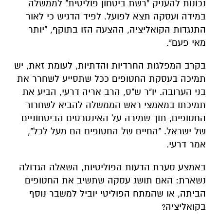
נכונות להעניק "רשת ביטחון פוליטית" לממשלה
במידה ועסקה תצא לפועל. לפיד הדגיש כי לאור
התנגדות הקואליציה, ההצעה הזו בתוקף, "יותר
מאי פעם".
בקרב המפלגות החרדיות והדתיות, לעומת זאת, יש
תמיכה בעסקת החטופים ככל שתסייע לשחרר את
בני הערובה. יו"ר ש"ס, הרב אריה דרעי, הביע את
תמיכתו במאמצי ראש הממשלה להביא לשחרור
החטופים, תוך שמירה על האינטרסים הביטחוניים
של ישראל. "החיים של החטופים הם מעל לכל",
אמר דרעי.
באמצע סערת הדעות הפוליטיות, השאלה הגדולה
נשארת: האם תושג עסקה שתשיב את החטופים
הביתה, או שהמתח הפוליטי יוביל למשבר נוסף
בקואליציה?