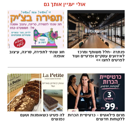
אולי יעניין אותך גם
תגים:
מד״א
,
תרומת דם
,
בנק הדם
פנתרה -חלל משותף ומרכז
חוג שנתי לתפירה, סריגה, עיצוב
לאירועים עסקיים ופרטיים ועוד
אופנה
לפרטים לחצו >>
מרום פילאטיס - כרטיסיית הכרות
לה פטיט כשאומנות וטעם
ללקוחות חדשים
נפגשים
צילום: מד"א הצלה דרום