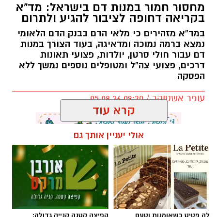
מחסור חמור במנות דם בישראל: מד”א
בקריאה דחופה לציבור להגיע ולתרום
במד”א מזהירים כי מלאי הדם בבנק הדם הלאומי
נמצא ברמה נמוכה ומדאיגה, בעוד הצורך במנות
דם עבור חולי סרטן, יולדות, פצועי תאונות
דרכים, פצועי צה”ל ומטופלים נוספים נמשך ללא
הפסקה
עופר אשטוקר / 09:20 05.08.26
קרא עוד
אולי יעניין אותך גם
תגים:
מד״א
,
תרומת דם
,
בנק הדם
לה פטיט כשאומנות וטעם
קפיצה קטנה קנייה גדולה: