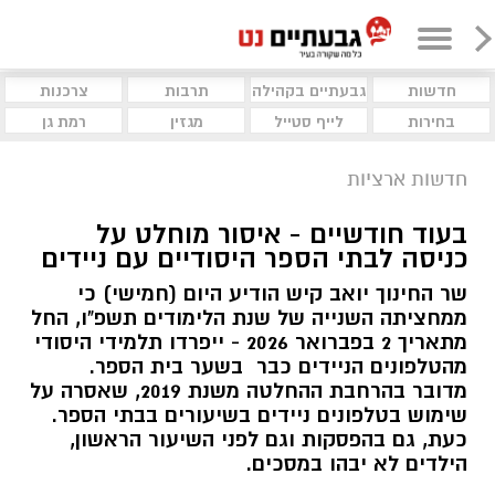
חדשות
גבעתיים בקהילה
תרבות
צרכנות
בחירות
לייף סטייל
מגזין
רמת גן
חדשות ארציות
בעוד חודשיים - איסור מוחלט על
כניסה לבתי הספר היסודיים עם ניידים
שר החינוך יואב קיש הודיע היום (חמישי) כי
ממחציתה השנייה של שנת הלימודים תשפ"ו, החל
מתאריך 2 בפברואר 2026 - ייפרדו תלמידי היסודי
מהטלפונים הניידים כבר בשער בית הספר.
מדובר בהרחבת ההחלטה משנת 2019, שאסרה על
שימוש בטלפונים ניידים בשיעורים בבתי הספר.
כעת, גם בהפסקות וגם לפני השיעור הראשון,
הילדים לא יבהו במסכים.