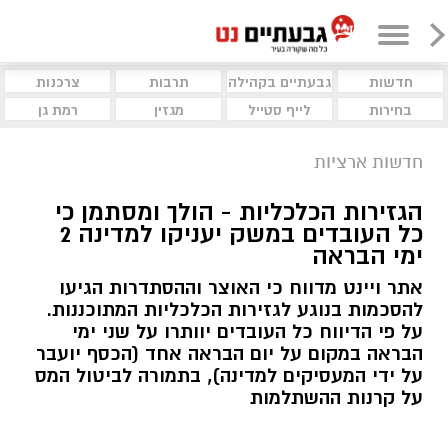
חדשות
גבעתיים בקהילה
תרבות
צרכנות
בחירות
לייף סטייל
מגזין
רמת גן
חדשות ארציות
הגזירות הכלכליות - הולך ומסתמן כי
כל העובדים במשק יעניקו למדינה 2
ימי הבראה
אתר ויינט מדווח כי האוצר וההסתדרות הגיעו
להסכמות בנוגע לגזירות הכלכליות המתוכננות.
על פי הדיווח כל העובדים יוותרו על שני ימי
הבראה במקום על יום הבראה אחד (הכסף יועבר
על ידי המעסיקים למדינה), בתמורה לביטול המס
על קרנות ההשתלמות