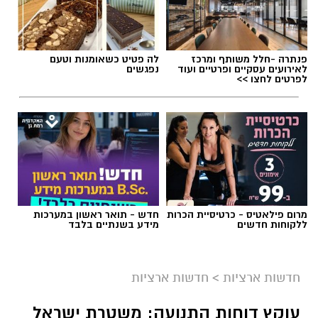
פנתרה -חלל משותף ומרכז
לה פטיט כשאומנות וטעם
לאירועים עסקיים ופרטיים ועוד
נפגשים
לפרטים לחצו >>
מרום פילאטיס - כרטיסיית הכרות
חדש - תואר ראשון במערכות
ללקוחות חדשים
מידע בשנתיים בלבד
צילום: מד"א הצלה דרום
מגן דוד אדום פרסם הבוקר קריאה דחופה לציבור
חדשות ארציות
>
חדשות ארציות
להגיע באופן מיידי לתחנות התרמת הדם ברחבי
עוקץ דוחות התנועה: משטרת ישראל
הארץ, בעקבות מחסור חמור במנות דם. במד”א