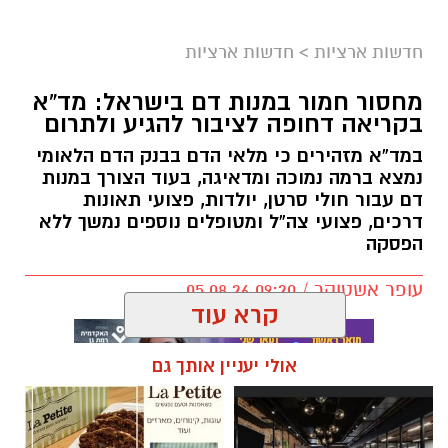
חדשות ארציות
>
חדשות ארציות
מחסור חמור במנות דם בישראל: מד”א
בקריאה דחופה לציבור להגיע ולתרום
במד”א מזהירים כי מלאי הדם בבנק הדם הלאומי
נמצא ברמה נמוכה ומדאיגה, בעוד הצורך במנות
דם עבור חולי סרטן, יולדות, פצועי תאונות
דרכים, פצועי צה”ל ומטופלים נוספים נמשך ללא
הפסקה
עופר אשטוקר / 09:20 05.08.26
קרא עוד
אולי יעניין אותך גם
תגים:
מד״א
,
תרומת דם
,
בנק הדם