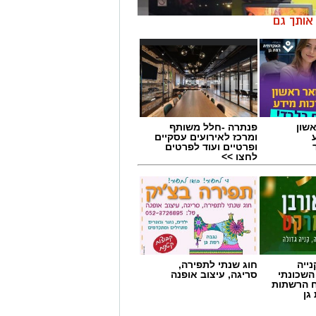
ן אותך גם
שון
פנתרה -חלל משותף
ומרכז לאירועים עסקיים
ופרטיים ועוד לפרטים
לחצו >>
ייה
חוג שנתי לתפירה,
השכונתי
סריגה, עיצוב אופנה
יבור להגיע באופן מיידי לתחנות
 הרשתות
חמור במנות דם. במד”א מזהירים כי
גן
ומקררי בנק הדם מתרוקנים במהירות,