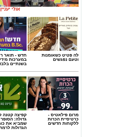
אולי יעניי
לה פטיט כשאומנות
חדש - תואר רא
וטעם נפגשים
במערכות מידע
בשנתיים בלבד
צילום: מד"א הצלה דרום
מרום פילאטיס -
קפיצה קטנה קנ
כרטיסיית הכרות
גדולה: הסופר 
מגן דוד אדום פרסם הבוקר קריאה דחופה לצ
ללקוחות חדשים
שמביא את כוח
התרמת הדם ברחבי הארץ, בעקבות מחסור 
הגדולות לרמת 
מלאי הדם בבנק הדם הלאומי הולך ואוזל, 