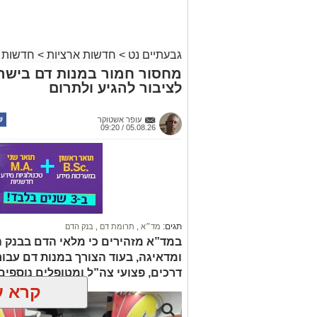
גבעתיים נט
>
חדשות ארציות
>
חדשות 
מחסור חמור במנות דם בישר
לציבור להגיע ולתרום
עופר אשטוקר
05.08.26 / 09:20
תגים:
מד״א
,
תרומת דם
,
בנק הדם
במד”א מזהירים כי מלאי הדם בבנק 
ומדאיגה, בעוד הצורך במנות דם עבור ח
דרכים, פצועי צה”ל ומטופלים נוספי
קרא ע