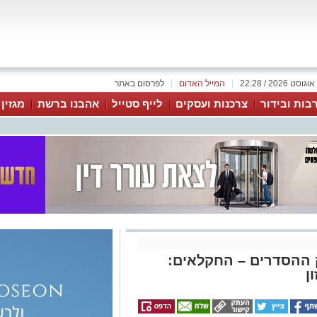
|
המייל האדום
|
לפרסום באתר
בות ובידור
צרכנות ועסקים
לייף סטייל
אהבנו ברשת
מגזין
ההסדרים – החקלאים:
ן