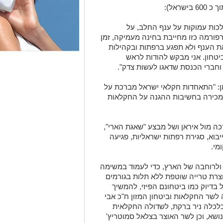
ות עמוקות על ענף החלב, על
רפורמה כזו מחייבת בחינה מעמיקה, זמן
ת הענף ולא תפגע ברפתות ובקהילות
טחון. אני מבקש להודות לראש
חברי הכנסת שדאגו לעשות צדק".
ן: "התאחדות חקלאי ישראל מברכת על
ירה בחשיבות ההגנה על החקלאות
 מול איראן ושל מבצע "שאגת הארי",
וא, סגירת רפתות ישראליות, פגיעה
מי.
 ולרוחבה של הארץ, כדי לעמוד במשימה
רת טרייה שוטפת ללא תלות בגורמים
ל בדיוק כמו ביטחונם הפיזי, להמשיך
 לשר החקלאות וביטחון המזון ח"כ אבי
כלכלה ניר ברקת, לשדולה החקלאית
ושא, וכן לשר האוצר בצלאל סמוטריץ'