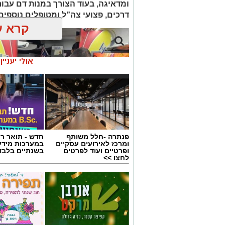
ומדאיגה, בעוד הצורך במנות דם עבור ח
דרכים, פצועי צה”ל ומטופלים נוספי
קרא ע
אולי יעניי
פנתרה -חלל משותף
חדש - תואר רא
ומרכז לאירועים עסקיים
במערכות מידע
ופרטיים ועוד לפרטים
בשנתיים בלבד
לחצו >>
צילום: מד"א הצלה דרום