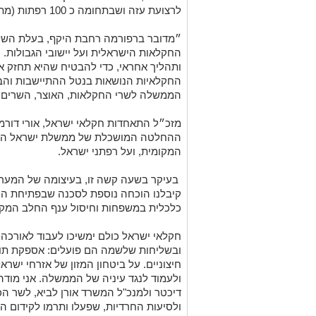
לרצועת עזה ושבתחומה ​כ 100 רפתות (מתוך כ 600 בישראל):
״מדובר ברפורמה רחבת היקף, בעלת השלכ
החקלאות הישראלית ועל יישובי הגבולות. 
ותהליך אחראי, כדי להבטיח שהיא תחזק א
החקלאיות הנושאות בנטל ההתיישבות והבי
הממשלה לשרי החקלאות, האוצר, השרים ו
מזכ״ל התאחדות חקלאי ישראל, אורי דורמ
ההחלטה המושכלת של ממשלת ישראל המכ
המקומית, ועל רפתני ישראל.
בעיקר בשעה קשה זו, בעיצומה של המערכה
קיבלנו הוכחה נוספת לסכנה שבפתיחת הייב
כלכלית במשפחות וחיסול ענף החלב המקו
חקלאי ישראל כולם ימשיכו לעבוד לאורכה
ובשליחות שלשמה הם פועלים: אספקת תוצ
חיצוניים. על ביטחון המזון של אזרחי ישרא
ולעמוד לנגד עיניה של הממשלה. אני מודה
דיכטר ולמנכ"ל המשרד אורן לביא, לשר ה
ולסיעות החרדיות, שפעלו ותרמו לקידום הנ