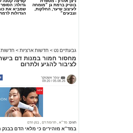
ניצן אהרון - מספרת
קפיצה קטנה קנ
בוטיק ברמת גן ״מומחה
גדולה: הסופר 
לעיצוב שיער, החלקות,
שמביא את כוח
וצבעים״
הגדולות לרמת 
גבעתיים נט
>
חדשות ארציות
>
חדשות 
מחסור חמור במנות דם בישר
לציבור להגיע ולתרום
עופר אשטוקר
05.08.26 / 09:20
תגים:
מד״א
,
תרומת דם
,
בנק הדם
במד”א מזהירים כי מלאי הדם בבנק 