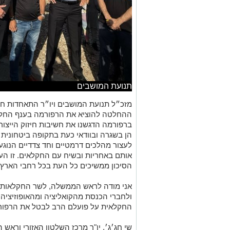
תנועת המושבים
מזכ״ל תנועת המושבים ויו״ר התאחדות חק
ההחלטה להוציא את הרפורמה בענף החלב
ברפורמה הדגשנו את חשיבות חיזוק הייצור
הן בשגרה ובוודאי כעת בתקופה ביטחונית 
לעצור מהלכים דרמטיים וחד צדדיים הנוגעי
אותם באחריות ובשיח עם החקלאים. זו ה
הסיכון ממשיכים כל העת בכל רחבי הארץ 
אני מודה לראש הממשלה, לשר החקלאות וב
ולחברי הכנסת מהקואליציה ומהאופוזיצי
החקלאית על פועלם הרב לבטל את הרפורמ
שי חג׳ג׳, יו"ר מרכז השלטון האזורי ורא