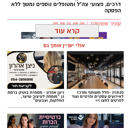
דרכים, פצועי צה”ל ומטופלים נוספים נמשך ללא
הפסקה
עופר אשטוקר / 09:20 05.08.26
קרא עוד
אולי יעניין אותך גם
תגים:
מד״א
,
תרומת דם
,
בנק הדם
פנתרה -חלל משותף ומרכז
ניצן אהרון - מספרת בוטיק ברמת
לאירועים עסקיים ופרטיים ועוד
גן ״מומחה לעיצוב שיער,
לפרטים לחצו >>
החלקות, וצבעים״