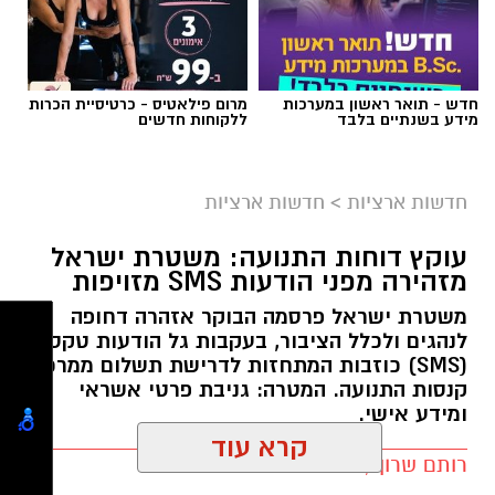
חדש - תואר ראשון במערכות
מרום פילאטיס - כרטיסיית הכרות
מידע בשנתיים בלבד
ללקוחות חדשים
צילום: מד"א הצלה דרום
מגן דוד אדום פרסם הבוקר קריאה דחופה לציבור
חדשות ארציות
>
חדשות ארציות
להגיע באופן מיידי לתחנות התרמת הדם ברחבי
עוקץ דוחות התנועה: משטרת ישראל
הארץ, בעקבות מחסור חמור במנות דם. במד”א
מזהירה מפני הודעות SMS מזויפות
מזהירים כי מלאי הדם בבנק הדם הלאומי הולך
משטרת ישראל פרסמה הבוקר אזהרה דחופה
ואוזל, ומקררי בנק הדם מתרוקנים במהירות, בזמן
לנהגים ולכלל הציבור, בעקבות גל הודעות טקסט
שבתי החולים ממשיכים להזדקק למנות דם מדי יום.
(SMS) כוזבות המתחזות לדרישת תשלום ממרכז
קנסות התנועה. המטרה: גניבת פרטי אשראי
בשירותי הדם של מד”א מספקים דם ומרכיביו לכלל
ומידע אישי.
בתי החולים בישראל ולצה”ל, 24 שעות ביממה,
שבעה ימים בשבוע. כדי לשמור על מלאי תקין
רותם שרון / 15:22 29.07.26
קרא עוד
נדרשים מדי יום כ-1,200 תורמי דם, אולם בתקופת