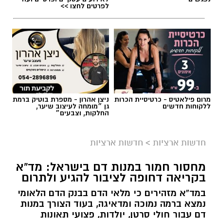
לפרטים לחצו >>
מרום פילאטיס - כרטיסיית הכרות
ניצן אהרון - מספרת בוטיק ברמת
ללקוחות חדשים
גן ״מומחה לעיצוב שיער,
החלקות, וצבעים״
חדשות ארציות
>
חדשות ארציות
מחסור חמור במנות דם בישראל: מד”א
בקריאה דחופה לציבור להגיע ולתרום
במד”א מזהירים כי מלאי הדם בבנק הדם הלאומי
נמצא ברמה נמוכה ומדאיגה, בעוד הצורך במנות
דם עבור חולי סרטן, יולדות, פצועי תאונות