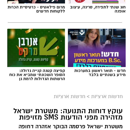
חוג שנתי לתפירה, סריגה, עיצוב
מרום פילאטיס - כרטיסיית הכרות
אופנה
ללקוחות חדשים
חדש - תואר ראשון במערכות
קפיצה קטנה קנייה גדולה:
מידע בשנתיים בלבד
הסופר השכונתי שמביא את כוח
הרשתות הגדולות לרמת גן
צילום: מד"א הצלה דרום
מגן דוד אדום פרסם הבוקר קריאה דחופה לציבור
חדשות ארציות
>
חדשות ארציות
להגיע באופן מיידי לתחנות התרמת הדם ברחבי
עוקץ דוחות התנועה: משטרת ישראל
הארץ, בעקבות מחסור חמור במנות דם. במד”א
מזהירה מפני הודעות SMS מזויפות
מזהירים כי מלאי הדם בבנק הדם הלאומי הולך
משטרת ישראל פרסמה הבוקר אזהרה דחופה
ואוזל, ומקררי בנק הדם מתרוקנים במהירות, בזמן