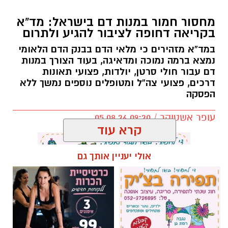
מחסור חמור במנות דם בישראל: מד”א
בקריאה דחופה לציבור להגיע ולתרום
במד”א מזהירים כי מלאי הדם בבנק הדם הלאומי
נמצא ברמה נמוכה ומדאיגה, בעוד הצורך במנות
דם עבור חולי סרטן, יולדות, פצועי תאונות
דרכים, פצועי צה”ל ומטופלים נוספים נמשך ללא
הפסקה
עופר אשטוקר / 09:20 05.08.26
קרא עוד
אולי יעניין אותך גם
תגים:
מד״א
,
תרומת דם
,
בנק הדם