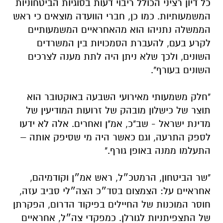
כל דיון רציני הכולל ריבוי דעות בסוגיות הביטחוניות
המשמעותיות. כמו כן, חברי הוועדה מוצאים כי ראש
הממשלה נתניהו הוא מהאחראיים המשמעותיים
לקרע בעם, להעברת הסמכויות בין המשרדים
השונים, ולכך שלא ניתן היה לתת מענה לצרכים
השונים בעורף".
"חלק משמעותי מאירועי השבעה באוקטובר הוא
תוצר של כישלון מובהק של זרועות המודיעין של
מדינת ישראל - שב"כ, אמ"ן ואחרים. אלה לא ידעו
לספק התרעה, וגם כאשר היה מי שסיפק אותה –
התעלמו ממנה באופן גורף."
"שר הביטחון, הרמטכ״ל, ראש אמ״ן וקודמיהם,
אחראיים על: הצמצום בסד״כ הצה״לי סביב עזה,
חוסר המוכנות של החיילים בפיקוד הדרום, הפקרתן
של התצפיתניות לגורלן. כמפקדי צה״ל, אחראיים