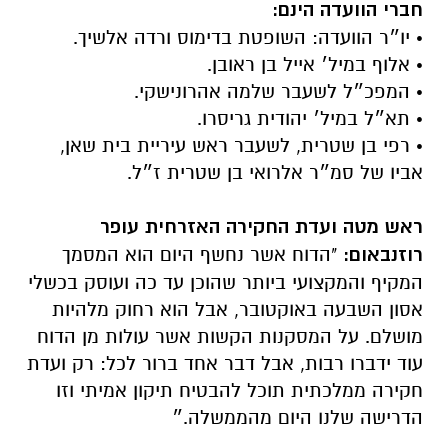
חברי הוועדה הינם:
• יו״ר הוועדה: השופטת בדימוס ורדה אלשיך.
• אלוף במיל׳ אייל בן ראובן.
• ⁠המפכ״ל לשעבר שלמה אהרונישקי.
• ⁠תא״ל במיל׳ יהודית גריסרו.
• רפי בן שטרית, לשעבר ראש עיריית בית שאן,
אביו של סמ״ר אלרואי בן שטרית ז״ל.
ראש מטה ועדת החקירה האזרחית עופר
רוזנבאום:
"הדוח אשר נחשף היום הוא המסמך
המקיף והמקצועי ביותר שהוכן עד כה ועוסק בכשלי
אסון השבעה באוקטובר, אבל הוא רחוק מלהיות
מושלם. על המסקנות הקשות אשר עולות מן הדוח
עוד ידברו רבות, אבל דבר אחד ברור לכל: רק ועדת
חקירה ממלכתית תוכל להבטיח תיקון אמיתי וזו
הדרישה שלנו היום מהממשלה.״