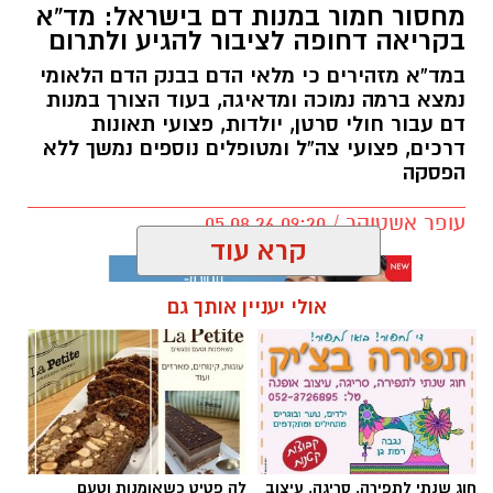
מחסור חמור במנות דם בישראל: מד”א
בקריאה דחופה לציבור להגיע ולתרום
במד”א מזהירים כי מלאי הדם בבנק הדם הלאומי
נמצא ברמה נמוכה ומדאיגה, בעוד הצורך במנות
דם עבור חולי סרטן, יולדות, פצועי תאונות
דרכים, פצועי צה”ל ומטופלים נוספים נמשך ללא
הפסקה
עופר אשטוקר / 09:20 05.08.26
קרא עוד
אולי יעניין אותך גם
תגים:
מד״א
,
תרומת דם
,
בנק הדם
חוג שנתי לתפירה, סריגה, עיצוב
לה פטיט כשאומנות וטעם