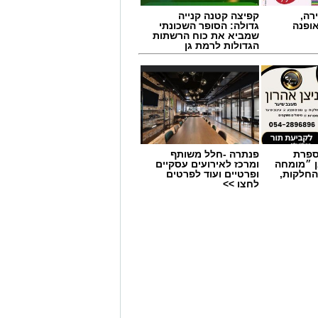
רה,
קפיצה קטנה קנייה
אופנה
גדולה: הסופר השכונתי
שמביא את כוח הרשתות
הגדולות לרמת גן
מספרת
פנתרה -חלל משותף
ן ״מומחה
ומרכז לאירועים עסקיים
יבור להגיע באופן מיידי לתחנות
החלקות,
ופרטיים ועוד לפרטים
חמור במנות דם. במד”א מזהירים כי
לחצו >>
ומקררי בנק הדם מתרוקנים במהירות,
 דם מדי יום.
ו לכלל בתי החולים בישראל ולצה”ל,
לשמור על מלאי תקין נדרשים מדי יום
יץ חלה ירידה משמעותית במספר התורמים,
 סרטן הזקוקים לעירויי דם כחלק