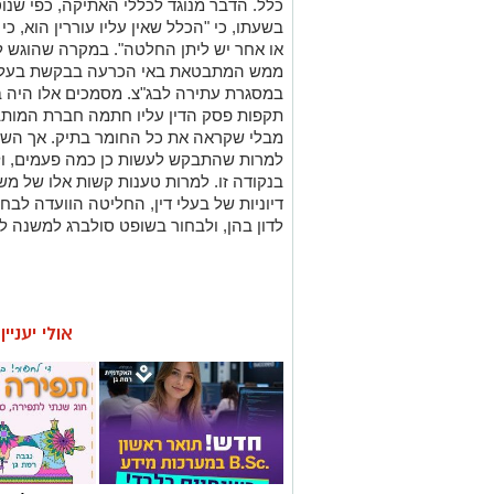
כלל. הדבר מנוגד לכללי האתיקה, כפי שנוס
בשעתו, כי "הכלל שאין עליו עוררין הוא, 
או אחר יש ליתן החלטה". במקרה שהוגש ל
ממש המתבטאת באי הכרעה בבקשת בעל די
במסגרת עתירה לבג"צ. מסמכים אלו היה 
תקפות פסק הדין עליו חתמה חברת המותב 
מבלי שקראה את כל החומר בתיק. אך השו
למרות שהתבקש לעשות כן כמה פעמים, ול
בנקודה זו. למרות טענות קשות אלו של משוא
דיוניות של בעלי דין, החליטה הוועדה לב
לדון בהן, ולבחור בשופט סולברג למשנה ל
אולי יעניי