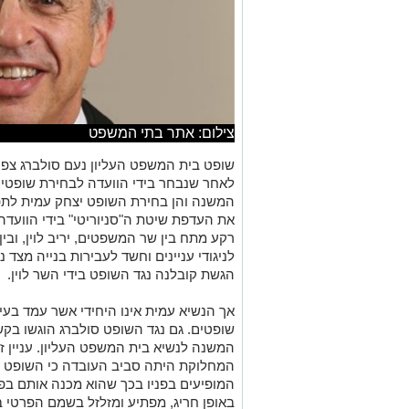
צילום: אתר בתי המשפט
שופט בית המשפט העליון נעם סולברג צפוי
לאחר שנבחר בידי הוועדה לבחירת שופטים 
המשנה והן בחירת השופט יצחק עמית לתפ
את העדפת שיטת
ה"סניוריטי" בידי הוועד
רקע מתח בין שר המשפטים, יריב לוין, וב
לניגודי עניינים וחשד לעבירות בנייה מצד
הגשת קובלנה נגד השופט בידי השר לוין.
אך הנשיא עמית אינו היחידי אשר עמד בע
שופטים. גם נגד השופט סולברג הוגשו בקש
המשנה לנשיא בית המשפט העליון. עניין ז
המחלוקת היתה סביב העובדה כי
השופט סו
המופיעים בפניו בכך שהוא מכנה אותם בפסק
באופן חריג, מפתיע ומזלזל בשמם הפרטי ב