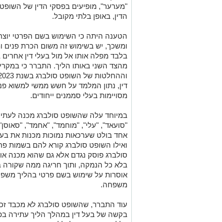
"מערער", מופיעים בפסקי הדין של השופט
הדין, באופן בלתי מקובל.
הטענה היתה כי
השימוש בשם הפרטי יוצר 
ומשכך, יש בשימוש זה משום הכרת פנים ו
בלבד מפלה אותו אל מול בעלי דין אחרים 
מהצד השני באותו הליך.
התברר כי במקרים
דין, נתון המלמד על חשש ממשי למשוא פנים
מסויימות בעלי סממנים ייחודים.
במיוחד עלה שהשופט סולברג מכנה לעתים 
"סועאד", "עלי", "מוחמד", "אחמד", "סאוסן",
אחד בולט שערכאות נמוכות מכנות את בעלי
ואילו השופט סולברג קורא להם בשמות פרט
סולברג פוסק נגדם אלא גם שהוא מכנה או
בלא כל הנמקה, ותוך חריגה ממה שקורה 
אוסרות על שימוש בשם פרטי בהליך משפטי
משפחה.
עוד התברר, שהשופט סולברג לא מכבד זכו
בקשה של בעל דין במהלך הליך עתירה בפנ