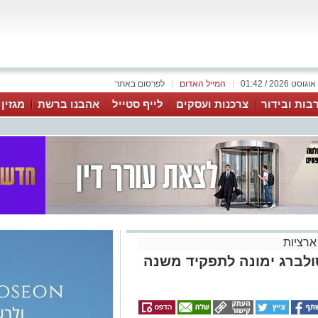
|
המייל האדום
|
לפרסום באתר
בות ובידור
צרכנות ועסקים
לייף סטייל
אהבנו ברשת
מגזין
ארציות
ולברג ימונה לתפקיד משנה