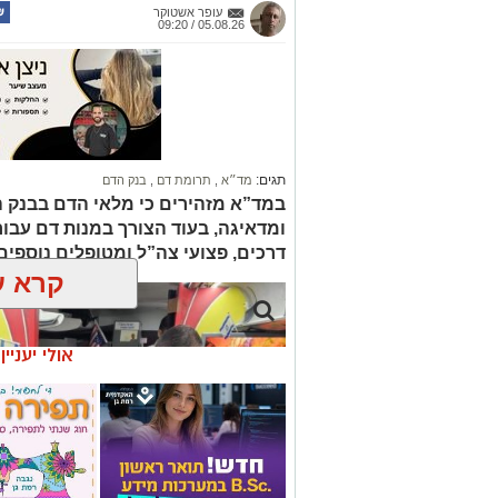
עופר אשטוקר
05.08.26 / 09:20
תגים:
מד״א
,
תרומת דם
,
בנק הדם
במד”א מזהירים כי מלאי הדם בבנק 
ומדאיגה, בעוד הצורך במנות דם עבור ח
דרכים, פצועי צה”ל ומטופלים נוספי
קרא ע
אולי יעניי