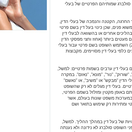
 סולברג שמותיהם הפרטיים של בעלי
החרגה, הקטנה והנמכה של בעלי הדין,
משוא פנים, שכן
כינוי בעל דין בשם פרטי
בהליכים אחרים או בהשוואה לבעלי דין
 מעטים ביותר (אחוז וחצי מפסקי הדין
וההחלטות של השופט סולברג בשנת 2023) השתמש השופט בשם פרטי עבור בעלי
 כלפי בעלי דין מסויימים, מקבוצות
בעלי דין ערבים בשמות פרטיים: למשל,
 "שורוק", "נור", "מונא", "נאזם". במקרה
 הדין "מבקש" או "משיב", או "נאשם"
יים. בעלי דין מגלים לא רק שהשופט
תם באופן מקטין ומזלזל בשמם הפרטי,
במערכות משפט שונות בעולם, אשר
 ומתירות רק שימוש בתואר ושם
יות של בעל דין במהלך ההליך. למשל,
י השופט סולברג לא נידונה ולא נענתה