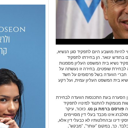
 להיות מושבע היום לתפקיד סגן הנשיא,
בחודש ינואר. הן בחירתו לתפקיד
קיד נשיא בית המשפט העליון מסמנות
ה לבחירת שופטים. בחירה זו נעשתה על
ין חברי הוועדה בשל פרסומים על חשד
 נשיא בית המשפט העליון עמית, ועל רקע
ין הסערה בעת התכנסות הוועדה לבחירת
ות מנומקות להתנגד למינויו לתפקיד
ה
פורסם ברמת גן נט
.
כזכור, עיקר
לברג אינו מכבד בעלי דין מסויימים
י דינו ובהחלטותיו לא כבעלי דין אלא,
לבד. כך, במקום "עותר", "מבקש",