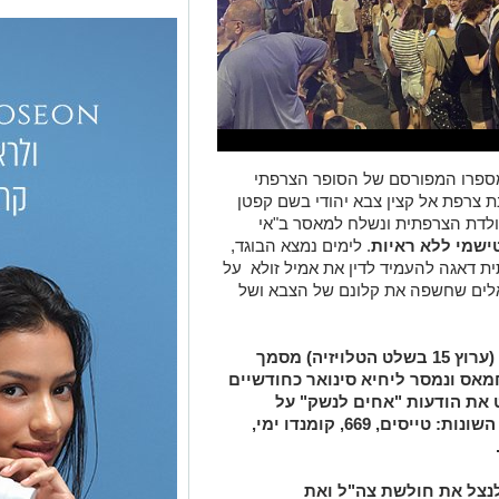
מספרו המפורסם של הסופר הצרפתי
 צרפת אל קצין צבא יהודי בשם קפטן
ולדת הצרפתית ונשלח למאסר ב"אי
ישמי ללא ראיות
. לימים נמצא הבוגד,
ת דאגה להעמיד לדין את אמיל זולא על
לים שחשפה את קלונם של הצבא ושל
בסוף השבוע האחרון פורסם בערוץ 24I (ערוץ 15 בשלט הטלויזיה) מסמך
מאס ונמסר ליחיא סינואר כחודשיים
את הודעות "אחים לנשק" על
סרבנות לשרת בצבא תוך ציון היחידות השונות: טייסים, 669, קומנדו ימי,
נצל את חולשת צה"ל ואת