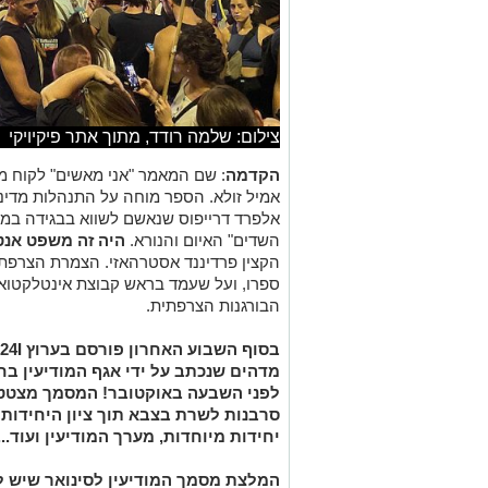
צילום: שלמה רודד, מתוך אתר פיקיויקי
הקדמה
: שם המאמר "אני מאשים" לקוח 
אמיל זולא. הספר מוחה על התנהלות מדינת
אלפרד דרייפוס שנאשם לשווא בבגידה במ
השדים" האיום והנורא.
היה זה משפט אנט
הקצין פרדיננד אסטרהאזי. הצמרת הצרפתי
ספרו, ועל שעמד בראש קבוצת אינטלקטוא
הבורגנות הצרפתית.
מדהים שנכתב על ידי אגף המודיעין בח
לפני השבעה באוקטובר! המסמך מצטט 
יחידות מיוחדות, מערך המודיעין ועוד...
המלצת מסמך המודיעין לסינואר שיש ל