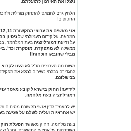
ניצלו את האירגון לתועלתם
.
הלחץ גרם לחמאס להתחזק מורלית ולהכת
החטופים!
אני מאשים את ערוצי התקשורת 11, 12, 13
המחאה. על קידום תעמולתי של
ניסיון ה
על
זריעת דמורליזציה
בעת המלחמה, בכי
ממשלה
לא מתפקדת, מופקרת וכד'. ביט
מבלי שהובאו הוכחות!!
משום מה הערוצים הנ"ל
לא העזו לקרוא 
להגדירם כבלתי כשירים למלא את תפקידם
בכישלונם
.
לידיעה! החוק בישראל קובע מאסר עולם
דמורליזציה בעת מלחמה.
יש להעמיד לדין אנשי תקשורת מסיתים ומי
יש אחראיות ועליה לשלם על פגיעה בעם
בעת מלחמה, החוק מאפשר
הפעלת חוקי 
השתלטות על אמצעי התקשורת, וחבל שהמ