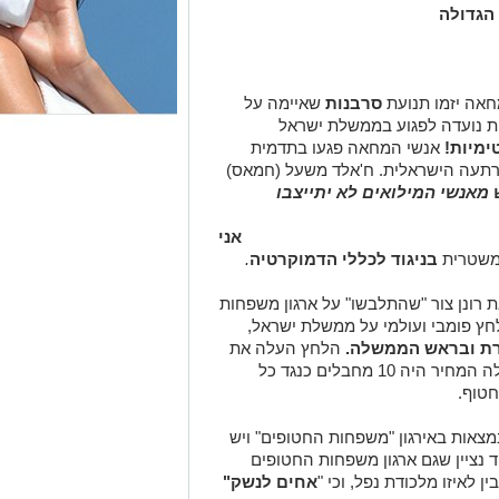
הגדולה
חאה יזמו תנועת
סרבנות
שאיימה על
ת נועדה לפגוע בממשלת ישראל
ימיות!
אנשי המחאה פגעו בתדמית
רתעה הישראלית. ח'אלד משעל (חמאס)
מאנשי המילואים לא יתייצבו
אני
 משטרית
בניגוד לכללי הדמוקרטיה
.
רונן צור "שהתלבשו" על ארגון משפחות
חץ פומבי ועולמי על ממשלת ישראל,
ת ובראש הממשלה.
הלחץ העלה את
מחיר החטופים שבידי החמאס, ואם בתחילה המחיר היה 10 מחבלים כנגד כל
מצאות באירגון "משפחות החטופים" ויש
וד נציין שגם ארגון משפחות החטופים
ן לאיזו מלכודת נפל, וכי "
אחים לנשק"