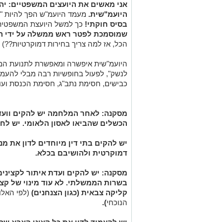
אני מאשים את היועצים המשפטיים: יה
היועמ"שית.
מעמד היועמ"ש הפך להיות "
בסיס חוקתי!
כך למשל היועצת המשפטית 
שמוסמכת לפטר ראש ממשלה על ידי הכ
הכל, אז למה צריך בחירות דמוקרטיות??)
היועמ"שית איפשרה ומאפשרת לתנועת המחא
לנשק", לפעול בחופשיות רבה מבלי להעמי
כבישים, חסימת נתב"ג,
מסקנה
: לאחר המלחמה יש להקים ווע
הכשלים שהביאו לאסון הלאומי. יש לח
יש להקים בתי דין מיוחדים לדון את 
דמוקרטית ולהו
מסקנה:
יש להקים ועדת איתור לקצינים
בשרות הממשלתי. לא עוד מינוי של קצ
קליקה צבאית (כגון הצנחנים)
(לפי האל
הנוכחי
).