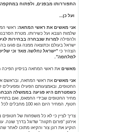
התפוררותו מבפנים, ולפתוח במתקפה 
ועל כן...
אני מאשים את ראשי המחאה
: ראשי המ
שלמות הצבא ועל כשירותו. מטרת הסרבנו
ולהפילה
למרות שנבחרה בבחירות לגיט
ישראל בעולם וכתוצאה ממנה גם פגעו בה
הצהיר כי
"
ישראל נחלשה מאד וכי שליש 
למלחמה".
מאשים
את ראשי המחאה בניסיון הפיכה
אני מאשים
את ראשי המחאה, ובראשם את 
החטופים, ובאמצעותם הפעילו ומפעילים ל
כשמטרתם היא פגיעה בממשלה הנבחר
חטוף, המחיר היום הוא 100 מחבלים לכל חטוף.
צריך לציין כי לא כל משפחות של חטופים נ
אירגון "פורום תקווה" שדוגל בדרך שונה. ע
הוקיע את רונן צור והקיאו מתוכו לאחר שהבי