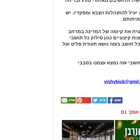
שלו ולהושיבם מאחורי סורג ובריח!!
יעיל להתנהלות הצבא ומפקדיו. יש
יתותם.
יח את קיומה של המדינה במרחב
ת קיצוניים כגון סילוק כל תושבי
כל תושב בעזה נושא תעודת פליט ועל
תושבי עזה נמצא עצמנו בסבבי
yishybick@gmil
ן אותך גם