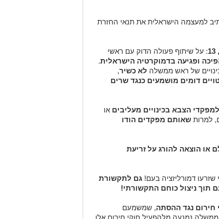
יב למעצמה הישראלית את תנאי החזרת
: על שיתוף פעולה הדוק עם ראשי
הפיכה ופגיעה בדמוקרטיה הישראלית
.
נויים של ראש ממשלה
לא כשיר
,
ויים דומים מושמעים כנגד שרים
למפקדי הצבא בכינויים מעליבים
או
, למרות
שאותם מפקדים הודו
 או הוצאה להורג על זריעת
 שזרעו דמורליזציה בעם!
גם לתקשורת
 תוך ניצול כוחם התקשורתי!
חירום נגד ההסתה
, שמשמעם
משלה נמנעה מלהפעיל חוקי חירום אלו