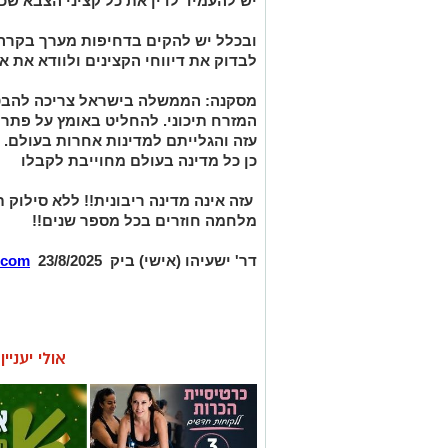
יש להעמיד לדין את כל קציני הצבא שכ
ובכלל יש להקים בדחיפות מערך בקרה 
לבדוק את דיווחי הקצינים ולוודא את
אמ
מסקנה
: הממשלה בישראל צריכה להבט
המזרח תיכוני. להחליט באומץ על פתרונו
עזה והגלייתם למדינות אחרות בעולם. 
כן
כל מדינה בעולם מחוייבת לקבלו
עזה אינה מדינה ריבונית!! ללא סילוק 
מלחמה חוזרים בכל מספר שנים!!
דר' ישעיהו (אישי) ביק
23/8/2025
.com
אולי יעניי