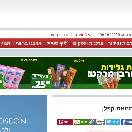
|
המייל האדום
|
לפרסום באתר
בות ובידור
צרכנות ועסקים
לייף סטייל
אהבנו ברשת
מגזין
מחאת קפלן