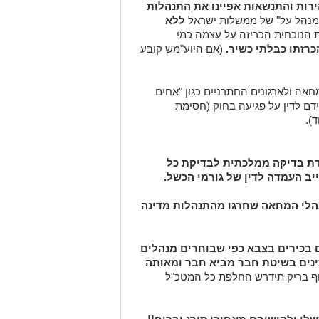
ירות והתנשאות אפיינו את התנהלות
מנהל על" של ממשלות ישראל
ללא
הנוכחית הכריזה על עצמה כמי
רזתו כבלתי כשיר.
(אם היוע"מש קובע
ה ולארגונים החתרניים כגון "אחים
דם לדין על פגיעה בחוק (חסימת
 חסימת הכנסת ועוד).
דת בדיקה ממלכתית לבדיקת כל
ייב העמדה לדין של גורמי הכשל.
מנהלי המחאה שחרגו מהתנהלות מדינה
שיבם בכלא.
 בכירים בצבא כפי שבוחרים מנהלים
ינים בשיטת חבר מביא חבר ומאותה
וף בריק תידרש החלפת כל המטכ"ל