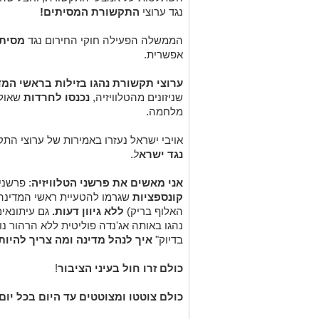
נגד ערוצי
התקשורת המסיתים!
הממשלה הפעילה חוקי החירום נגד
מסיתי
אפשרית.
ערוצי תקשורת נהגו בזילות בראשי המ
שניזונים מהטלוויזיה,
נכנסו לחרדות
שאולי
מלחמה.
אויבי ישראל נעזרו באמירות של ערוצי הת
נגד ישרא
ל
.
אני מאשים את פרשני הטלוויזיה
: פרשני
קונספציות
שגרמו להטעיית ראשי המדינה 
האלוף בריק)
ללא גיוון דעות.
גם עיתונאי
נהגו באותה אג'נדה פוליטית ללא הרהור נוס
בדיוק"
איך לנהל מדינה ומה צריך להיו
כולם זרו חול בעיני הציבור
!
כולם צוטטו ומצוטטים עד היום בכל יום