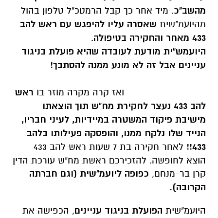
מהשב"כ
. מיד אחר כך קבל הרמטכ"ל טלפון בהול
מהיועמ"שית
שאסרה עליו להיפגש עם ראש להב
433 מאחר והחקירה בטיפולה
.
היועמש"ית מודעת לעובדה שהיא פועלת בניגוד
עניינים אבל זה לא מונע ממנה להסתבך!
ואז קרה מקרה מוזר בו
ראש
להב 433 נעצר לחקירת מח"ש תוך הוצאתו
מישיבת פיקוד המשטרה במיידיות, לעיני חבריו,
הנייד שלו נלקח ממנו, והופסקה פעילותו בלהב
433!!
לאחר חקירה בת 7 שעות ראש להב 433
הוצא לחופשה. להזכירכם ראשת מח"ש עורכת הדין
קרן בר-מנחם,
כפופה ליועמ"שית (וגם חברתה
הקרובה).
היועמ"שית
הפועלת בניגוד עניינים
, הכפישה את