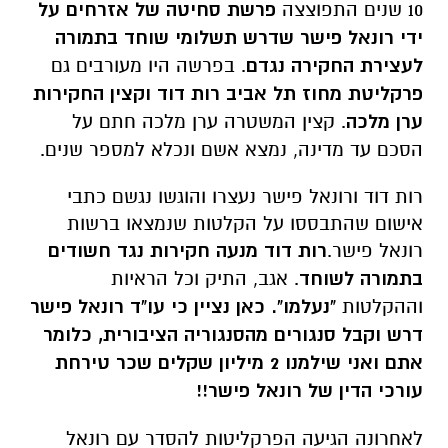
10 שנים התפוצצה
פרשת סחיטה של אזרחים על
ידי רונאל פישר שדרש תשלומי שוחד בתמורה
לעצירת החקירה נגדם
. בפרשה היו מעורבים גם
פרקליטת מחוז תל אביב רות דוד וקצין החקירות
ערן מלכה
. קצין המשטרה ערן מלכה חתם על
הסכם עד מדינה, נמצא אשם ונכלא למספר שנים.
רות דוד ורונאל פישר נעצרו והוגשו נגשם כתבי
אישום שהתבססו על הקלטות שנמצאו ברשות
רונאל פישר.
רות דוד מנעה חקירות נגד חשודים
בתמורה לשוחד
. אגב, התיק וכל הראיות
וההקלטות
"נעלמו". כאן נציין כי עו"ד רונאל פישר
דרש וקבל סנגורים מהסנגוריה הציבורית, כלומר
אתם ואני שילמנו 2 מיליון שקלים שכר טירחת
עורכי הדין של רונאל פישר!!
לאחרונה הגיעה הפרקליטות להסדר עם רונאל