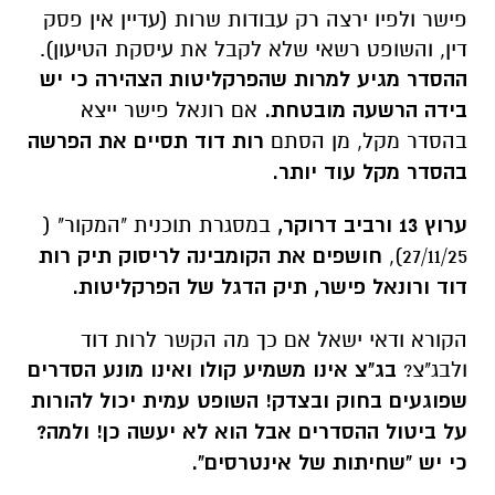
פישר ולפיו ירצה רק עבודות שרות (עדיין אין פסק
דין, והשופט רשאי שלא לקבל את עיסקת הטיעון).
ההסדר מגיע למרות שהפרקליטות הצהירה כי יש
בידה הרשעה מובטחת.
אם רונאל פישר ייצא
בהסדר מקל, מן הסתם
רות דוד תסיים את הפרשה
בהסדר מקל עוד יותר.
ערוץ 13 ורביב דרוקר,
במסגרת תוכנית "המקור" (
27/11/25),
חושפים את הקומבינה לריסוק תיק רות
דוד ורונאל פישר, תיק הדגל של הפרקליטות.
הקורא ודאי ישאל אם כך מה הקשר לרות דוד
ולבג"צ?
בג"צ אינו משמיע קולו ואינו מונע הסדרים
שפוגעים בחוק ובצדק! השופט עמית יכול להורות
על ביטול ההסדרים אבל הוא לא יעשה כן! ולמה?
כי יש "שחיתות של אינטרסים".