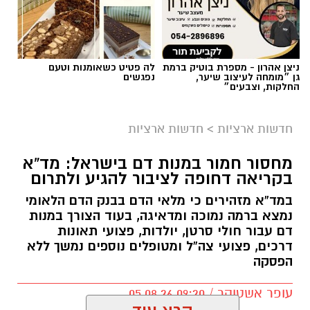
ניצן אהרון - מספרת בוטיק ברמת
לה פטיט כשאומנות וטעם
גן ״מומחה לעיצוב שיער,
נפגשים
החלקות, וצבעים״
חדשות ארציות
>
חדשות ארציות
מחסור חמור במנות דם בישראל: מד”א
בקריאה דחופה לציבור להגיע ולתרום
במד”א מזהירים כי מלאי הדם בבנק הדם הלאומי
נמצא ברמה נמוכה ומדאיגה, בעוד הצורך במנות
דם עבור חולי סרטן, יולדות, פצועי תאונות
דרכים, פצועי צה”ל ומטופלים נוספים נמשך ללא
הפסקה
עופר אשטוקר / 09:20 05.08.26