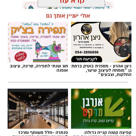
קרא עוד
אולי יעניין אותך גם
תגים:
מד״א
,
תרומת דם
,
בנק הדם
ניצן אהרון - מספרת בוטיק ברמת
חוג שנתי לתפירה, סריגה, עיצוב
גן ״מומחה לעיצוב שיער,
אופנה
החלקות, וצבעים״
קפיצה קטנה קנייה גדולה:
פנתרה -חלל משותף ומרכז