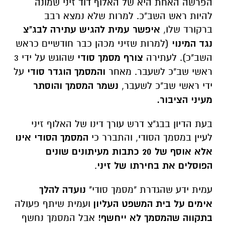
הפרשה האחת היא של האלוף דוד זיני שמונה
להיות ראש השב"כ. למרות שלא נמצא רבב
ברקורד שלו,
איפשר עמית להגיש עתירה לבג"צ
נגד המינוי
(למרות שזיני מכהן כבר חודשיים כראש
השב"כ). לעתירה
צורף מסמך סודי
שהוגש על ידי 3
ראשי שב"כ לשעבר. מאחר
והמסמך הוגדר סודי
על
ידי ראשי שב"כ לשעבר,
נשמר המסמך והוסתר
מעיני הציבור.
בעת הדיון בבג"צ דרש עורך דינו של האלוף זיני
לעיין במסמך הסודי, והתברר כי
המסמך הסודי אינו
אלא אוסף של 20 כתבות מעיתונים שונים
הפוסלים את בחירתו של זיני
.
עמית ידע שהגדרת "מסמך סודי"
נועדה להלך
אימים על בית המשפט העליון
ועמית שיתף פעולה
בתקווה שהמסמך לא ייחשף!
אבל המסמך נחשף