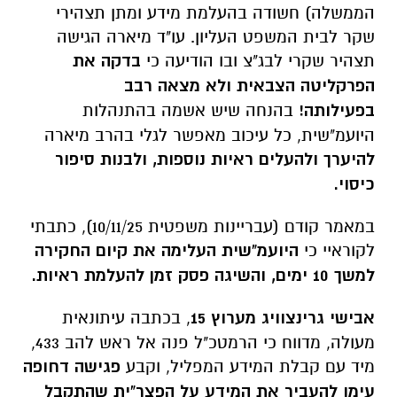
הממשלה) חשודה בהעלמת מידע ומתן תצהירי
שקר לבית המשפט העליון. עו"ד מיארה הגישה
תצהיר שקרי לבג"צ ובו הודיעה כי
בדקה את
הפרקליטה הצבאית
ולא מצאה רבב
בפעילותה!
בהנחה שיש אשמה בהתנהלות
היועמ"שית, כל עיכוב מאפשר לגלי בהרב מיארה
להיערך ולהעלים ראיות נוספות, ולבנות סיפור
כיסוי.
במאמר קודם (עבריינות משפטית 10/11/25), כתבתי
לקוראיי כי
היועמ"שית העלימה את קיום החקירה
למשך 10 ימים, והשיגה פסק זמן להעלמת ראיות.
אבישי גרינצוויג מערוץ 15
, בכתבה עיתונאית
מעולה, מדווח כי הרמטכ"ל פנה אל ראש להב 433,
מיד עם קבלת המידע המפליל, וקבע
פגישה דחופה
עימו להעביר את המידע על הפצר"ית שהתקבל