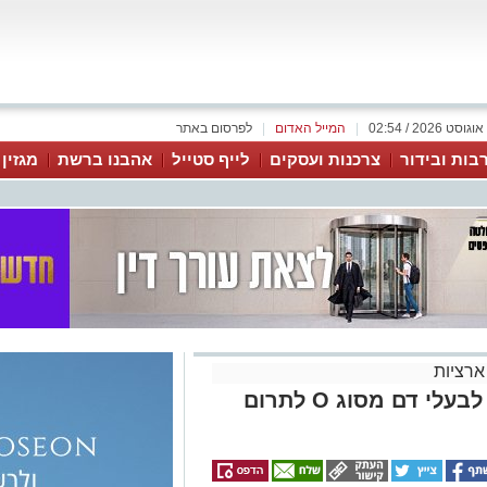
|
המייל האדום
|
לפרסום באתר
בות ובידור
צרכנות ועסקים
לייף סטייל
אהבנו ברשת
מגזין
ארציות
מגן דוד אדום: קריאה דחופה לבעלי דם מסוג O לתרום