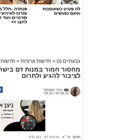
לה פטיט כשאומנות
פנתרה -חלל מ
וטעם נפגשים
ומרכז לאירועי
ופרטיים ועוד 
לחצו >>
גבעתיים נט
>
חדשות ארציות
>
חדשות 
מחסור חמור במנות דם בישר
לציבור להגיע ולתרום
עופר אשטוקר
05.08.26 / 09:20
תגים:
מד״א
,
תרומת דם
,
בנק הדם