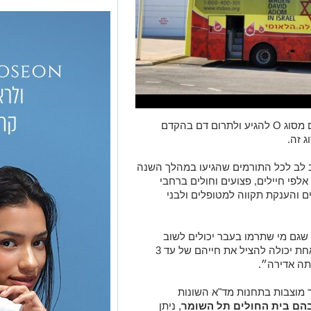
מגן דוד אדום פונה בדחיפות לכלל בעלי דם מסוג O להגיע ולתרום דם בהקדם
 זה.
 לב לכל התורמים שהגיעו במהלך השנה
 O. בזכותם ניצלו אלפי חיילים, פצועים וחולים ברחבי
 והענקת תקווה למטופלים ולבני
ם דם בכל 3 חודשים, כך שגם מי שתרמו בעבר יכולים לשוב
ולתרום בימים אלו. חשוב לציין שמנת דם אחת יכולה להציל את חייהם של עד 3
תה אדירה״.
 מוצבות בתחנות מד"א השונות
הם בית החולים תל השומר
, ניתן