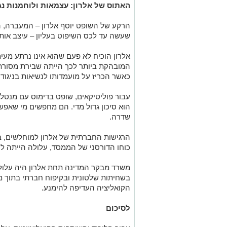
האתוס של אלרון: עצמאות ולוחמנות נ
הרקע של השופט יוסף אלרון – המעברה, הש
שעשה עד לכס השיפוט בעליון – עיצב אותו
אלרון הוכיח לא פעם שהוא אינו נרתע מעימ
המובהקת ביותר לכך הייתה שבירת מסורת 
כאשר הכריז על מועמדותו לנשיאות בניגוד
עבור פוליטיקאים, שופט בדימוס עם מנטלי
הוא סיכון גדול מדי. הם מחפשים מי שאפש
שדרה.
הרגישות החברתית של אלרון למוחלשים, ב
כוחו הדורסני של הממסד, עלולה הייתה
משרד מבקר המדינה תחת אלרון היה עלול
בשחיתות שלטונית ובקיפוח חברתי בתוך 
הקואליציה העדיפה להימנע
.
לסיכום