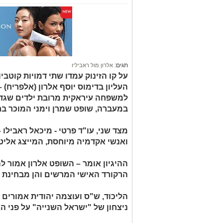
תגים:
אלרון מול ראביליו
על קו הזינוק עמדו שתי דמויות קוטב
העליון בדימוס יוסף אלרון (אלפריח)
למשפחה עיראקית מרובת ילדים שגדל
במעברה, שופט שמרן וימני המוכר ב
מצד שני, עו"ד פרטי - מיכאל ראבילו 
ואנשי אקדמיה מיוחסת, המייצג אליט
ההיגיון אומר – השופט אלרון אמור ל
הרקורד האישי המרשים והן מבחינת 
הליכוד, ש"ס ועוצמה יהודית אמורים 
ניצחון של "ישראל השנייה" על פני ה