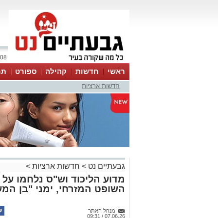
08 אוגוסט 2026 / 00:47
ראשי
חדשות
קהילה
ספורט
תר
חדשות ארציות
גבעתיים נט
>
חדשות ארציות
>
מדוע הליכוד וש"ס נלחמו על 
השופט המזרחי, ימני "בן המ
מנהל האתר
07.06.26 / 09:31