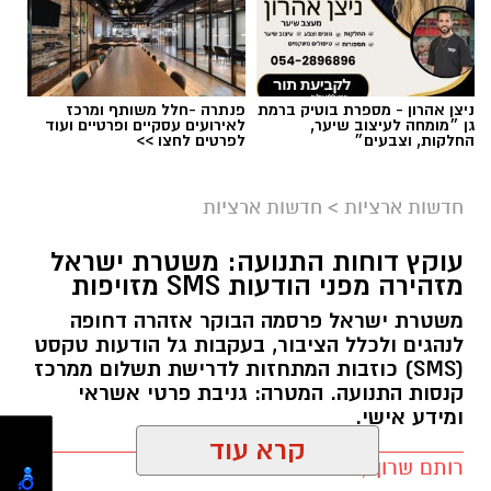
ניצן אהרון - מספרת בוטיק ברמת
פנתרה -חלל משותף ומרכז
גן ״מומחה לעיצוב שיער,
לאירועים עסקיים ופרטיים ועוד
החלקות, וצבעים״
לפרטים לחצו >>
צילום: מד"א הצלה דרום
מגן דוד אדום פרסם הבוקר קריאה דחופה לציבור
חדשות ארציות
>
חדשות ארציות
להגיע באופן מיידי לתחנות התרמת הדם ברחבי
עוקץ דוחות התנועה: משטרת ישראל
הארץ, בעקבות מחסור חמור במנות דם. במד”א
מזהירה מפני הודעות SMS מזויפות
מזהירים כי מלאי הדם בבנק הדם הלאומי הולך
משטרת ישראל פרסמה הבוקר אזהרה דחופה
ואוזל, ומקררי בנק הדם מתרוקנים במהירות, בזמן
לנהגים ולכלל הציבור, בעקבות גל הודעות טקסט
שבתי החולים ממשיכים להזדקק למנות דם מדי יום.
(SMS) כוזבות המתחזות לדרישת תשלום ממרכז
קנסות התנועה. המטרה: גניבת פרטי אשראי
בשירותי הדם של מד”א מספקים דם ומרכיביו לכלל
ומידע אישי.
בתי החולים בישראל ולצה”ל, 24 שעות ביממה,
שבעה ימים בשבוע. כדי לשמור על מלאי תקין
רותם שרון / 15:22 29.07.26