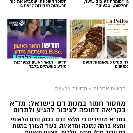
גן ״מומחה לעיצוב שיער,
הסופר השכונתי שמביא את כוח
החלקות, וצבעים״
הרשתות הגדולות לרמת גן
לה פטיט כשאומנות וטעם
חדש - תואר ראשון במערכות
נפגשים
מידע בשנתיים בלבד
חדשות ארציות
>
חדשות ארציות
מחסור חמור במנות דם בישראל: מד”א
בקריאה דחופה לציבור להגיע ולתרום
במד”א מזהירים כי מלאי הדם בבנק הדם הלאומי
נמצא ברמה נמוכה ומדאיגה, בעוד הצורך במנות
דם עבור חולי סרטן, יולדות, פצועי תאונות