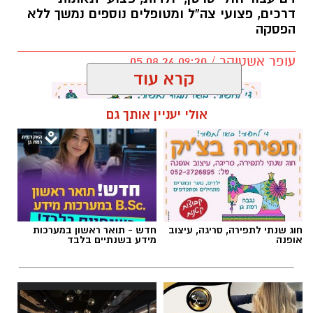
דרכים, פצועי צה”ל ומטופלים נוספים נמשך ללא
הפסקה
עופר אשטוקר / 09:20 05.08.26
קרא עוד
אולי יעניין אותך גם
תגים:
מד״א
,
תרומת דם
,
בנק הדם
חוג שנתי לתפירה, סריגה, עיצוב
חדש - תואר ראשון במערכות
אופנה
מידע בשנתיים בלבד