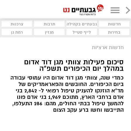
חדשות
גבעתיים בקהילה
תרבות
צרכנות
בחירות
לייף סטייל
מגזין
רמת גן
חדשות ארציות
סיכום פעילות צוותי מגן דוד אדום
במהלך יום הכיפורים תשפ"ה
כמדי שנה, צוותי מגן דוד אדום היו עמוסי עבודה
ביום הכיפורים. החובשים והפאראמדיקים של
מד"א הוזנקו להעניק טיפול רפואי ל- 2,842 בני
אדם ברחבי הארץ, מתוכם 1,969 בני אדם פונו
להמשך טיפול בבתי החולים, מהם: 286 התעלפו,
התייבשו וחשו ברע עקב הצום