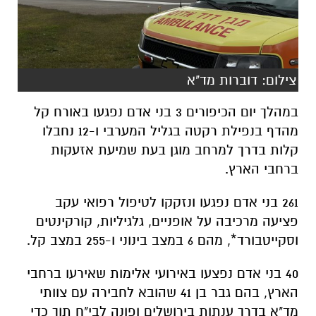
צילום: דוברות מד"א
במהלך יום הכיפורים 3 בני אדם נפגעו באורח קל
מהדף בנפילת רקטה בגליל המערבי ו-12 נחבלו
קלות בדרך למרחב מוגן בעת שמיעת אזעקות
ברחבי הארץ.
261 בני אדם נפגעו ונזקקו לטיפול רפואי עקב
פציעה מרכיבה על אופניים, גלגיליות, קורקינטים
וסקייטבורד*, מהם 6 במצב בינוני ו-255 במצב קל.
40 בני אדם נפצעו באירועי אלימות שאירעו ברחבי
הארץ, בהם גבר בן 41 שהובא לחבירה עם צוותי
מד"א בדרך ענתות בירושלים ופונה לבי"ח תוך כדי