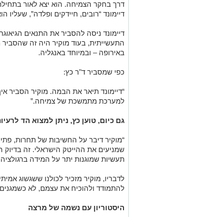
דיימונד “רובים, חיידקים ופלדה”, שעליו ה
דיימונד ניסה להסביר את התנאים הגיאוג
התעשייתית, בעוד מוקיר היה זה שהסביר
באירופה – ובמיוחד באנגליה.
כפי שמסביר ד"ר כץ:
“דיימונד תיאר את הבמה. מוקיר הסביר א
למערכת מתמשכת של צמיחה.”
גם כיום, טוען כץ, ניתן למצוא הד לרעי
“מוקיר דיבר על החשיבות של תחרות, פתיח
שמניעים את ההייטק הישראלי. זה בדיוק ההב
תעשיות שמוגנות יתר על המידה ברגולציה.
לדבריו, מוקיר מזכיר לכולנו ששגשוג אמית
להתמודד ולהוכיח את עצמם, לא כשמגנים
היסטוריון עם נשמה של מרצה