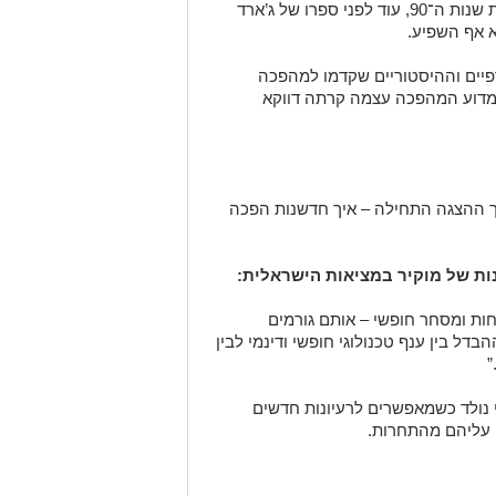
דרך בחקר הצמיחה. הוא יצא לאור בתחילת שנות ה־90, עוד לפני ספרו של ג’ארד
וא אף השפיע.
רפיים וההיסטוריים שקדמו למהפכה
 מדוע המהפכה עצמה קרתה דווקא
יך ההצגה התחילה – איך חדשנות הפכה
ונות של מוקיר במציאות הישראלית:
ות ומסחר חופשי – אותם גורמים
דל בין ענף טכנולוגי חופשי ודינמי לבין
”
י נולד כשמאפשרים לרעיונות חדשים
 עליהם מהתחרות.