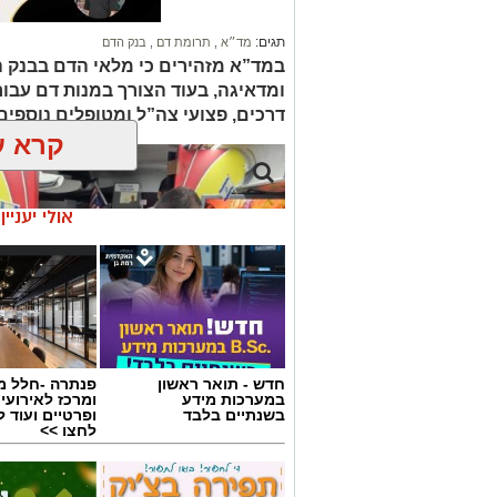
תגים:
מד״א
,
תרומת דם
,
בנק הדם
במד”א מזהירים כי מלאי הדם בבנק 
ומדאיגה, בעוד הצורך במנות דם עבור ח
דרכים, פצועי צה”ל ומטופלים נוספי
קרא ע
אולי יעניי
חדש - תואר ראשון
פנתרה -חלל מ
במערכות מידע
ומרכז לאירועי
בשנתיים בלבד
ופרטיים ועוד 
לחצו >>