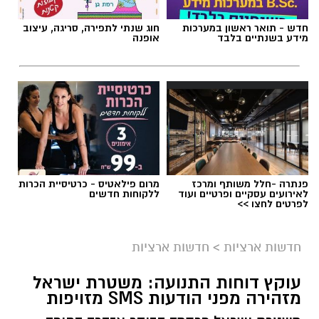
חדש - תואר ראשון במערכות
חוג שנתי לתפירה, סריגה, עיצוב
מידע בשנתיים בלבד
אופנה
פנתרה -חלל משותף ומרכז
מרום פילאטיס - כרטיסיית הכרות
לאירועים עסקיים ופרטיים ועוד
ללקוחות חדשים
לפרטים לחצו >>
צילום: מד"א הצלה דרום
מגן דוד אדום פרסם הבוקר קריאה דחופה לציבור
חדשות ארציות
>
חדשות ארציות
להגיע באופן מיידי לתחנות התרמת הדם ברחבי
עוקץ דוחות התנועה: משטרת ישראל
הארץ, בעקבות מחסור חמור במנות דם. במד”א
מזהירה מפני הודעות SMS מזויפות
מזהירים כי מלאי הדם בבנק הדם הלאומי הולך