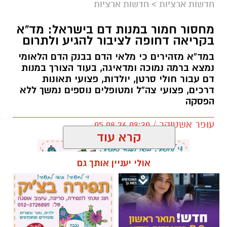
חדשות ארציות
>
חדשות ארציות
מחסור חמור במנות דם בישראל: מד”א
בקריאה דחופה לציבור להגיע ולתרום
במד”א מזהירים כי מלאי הדם בבנק הדם הלאומי
נמצא ברמה נמוכה ומדאיגה, בעוד הצורך במנות
דם עבור חולי סרטן, יולדות, פצועי תאונות
דרכים, פצועי צה”ל ומטופלים נוספים נמשך ללא
הפסקה
עופר אשטוקר / 09:20 05.08.26
קרא עוד
אולי יעניין אותך גם
תגים:
מד״א
,
תרומת דם
,
בנק הדם