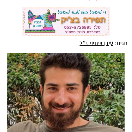
תגים:
עידן שתיוי ז״ל