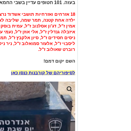
בעזה. 101 חטופים עדיין בשבי החמאס.
18 אזרחים ואזרחיות תושבי אשדוד נ
ילדה אחת קטנה, תמר שמה, שליבה לא ע
אמין ז"ל, דג'ון אסלנוב ז"ל, עמית בוס
איזבלה גנדלין ז"ל, אלי אוזן ז"ל, נעמי ע
ניסים חסידים ז"ל, סיון אלקבץ ז"ל, תמר
ליסבוי ז"ל, אלעזר סמואלוב ז"ל, ניר ני
רוברט שאולוב ז"ל.
השם יקום דמם!
לסיפוריהם של קורבנות כנסו כאן