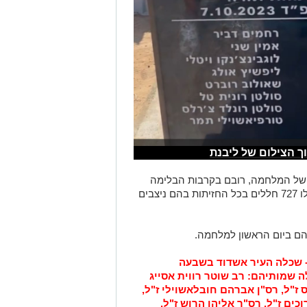
ך הצילום של ליבנת
נים של המלחמה, רובם בקרבות הבלימה
בשבת השחורה. מאז תחילת המלחמה נפלו 727 חללים בכל החזיתות בהם ניצבים
ות - שכלה העיר אשדוד בשבעה
 שמותיהם: רב שוטר רווית אסייג
יס ז"ל, רס"ן אברהם חובלאשוילי ז"ל,
כים ז"ל, רס"ר אליהו הרוש ז"ל,