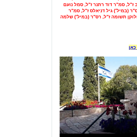
ז"ל, סמ"ר דוד רתנר ז"ל, סמל נועם
"ר (במיל') גיל דניאלס ז"ל, סמ"ר
לוקן תשומה ז"ל, רס"ר (במיל') שלמה
כאן