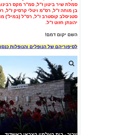
סמלת שיר ביטון ז"ל, סמ"ר מקס רבינוב 
בן מוחה ז"ל, רס"מ ויטלי קרסיק ז"ל, רס
סטניסלב קוסטרב ז"ל, רס"ל (במיל') מו
יהונתן חזוט ז"ל.
השם יקום דמם!
לסיפוריהם של הנופלים והנופלות כנסו 
יזכור - בית העלמין הצבאי באשדוד