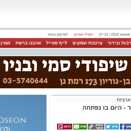
|
המייל האדום
|
לפרסום באתר
בות ובידור
צרכנות ועסקים
לייף סטייל
אהבנו ברשת
מגזין
ארציות
- היום בו נפתחה