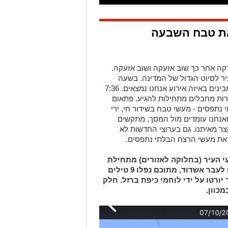
ת טבח השבעה
 דקה אחר כך שוב אזעקה ושוב אזעקה.
ר לסיוט הגדול של המדינה. בשעה
07:03 אזעקה רביעית מהבוקר - עדיין לא מבינים באיזה אירוע אנחנו נמצאים. 7:36
רות מחבלים מתחילות להגיע. פתאום
 נתפסים - מעשי טבח בשידור חי, ירי
אנחנו עומדים מול המסך, מתקשים
ר מאיתנו. גם בערוצי החדשות לא
, את מעשי הרצח הבלתי נתפסים.
רובעי העיר (בחלוקה לאזורים) מתחילת
המלחמה. יותר מ-120 שיגורי טילים היו לעבר אשדוד, מתוכם נפלו 9 טילים
ורו לאשדוד יורטו על ידי לוחמי כיפת ברזל. חלק
כוון.