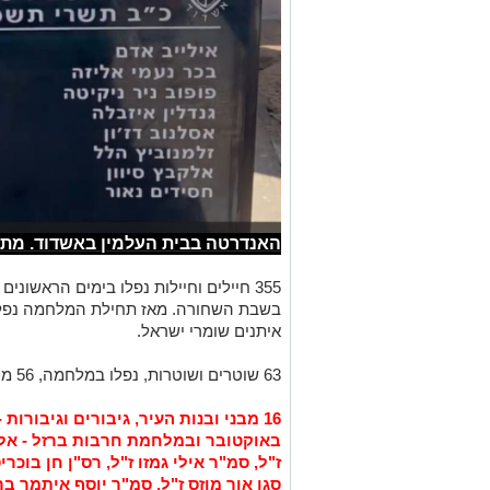
האנדרטה בבית העלמין באשדוד. מתו
355 חיילים וחיילות נפלו בימים הראשו
איתנים שומרי ישראל.
63 שוטרים ושוטרות, נפלו במלחמה, 56 מהם ביום הראשון למלחמה.
16 מבני ובנות העיר, גיבורים וגיבור
באוקטובר ובמלחמת חרבות ברזל - אלה
ז"ל, סמ"ר אילי גמזו ז"ל, רס"ן חן בוכר
סגן אור מוזס ז"ל, סמ"ר יוסף איתמר ברו