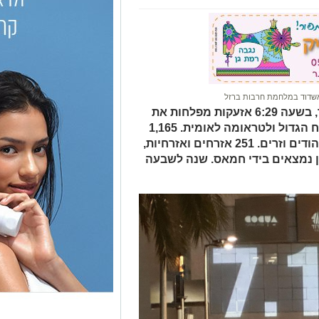
שדוד במלחמת חרבות ברזל
שבת שמחת תורה השבעה באוקטובר, בשעה 6:29 אזעקות מפלחות את
דממת הבוקר. אות הפתיחה ניתן לטבח הגדול ולטראומה לאומית. 1,165
נרצחו באותה השבת השחורה, בהם יהודים וזרים. 251 אזרחים ואזרחיות,
נחטפו, 101 מהם עדיין נמצאים בידי חמאס. שנה לשבעה