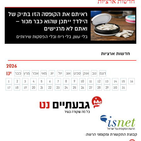
חדשות ארציות
ראיתם את הקופסה הזו בתיק של
הילד? ייתכן שהוא כבר מכור –
ואתם לא מרגישים
בלי עשן, בלי ריח ובלי הפסקות שירותים
חשודות: שקיות הניקוטין הן ההתמכרות
השקטה החדשה שמחלחלת לבתי הספר –
חדשות ארציות
מתחת לאף של ההורים והמורים גם יחד.
בעמותת אל סם מזהירים: מדובר בתופעה
2026
מסוכנת שמתפשטת במהירות בקרב בני נוער.
ינו
דצמ
נוב
אוק
ספט
אוג
יול
יונ
מאי
אפר
מרץ
פבר
1
2
3
4
5
6
7
8
9
10
11
12
13
14
15
16
17
18
19
20
21
22
23
24
25
26
27
28
29
30
31
קבוצת התקשורת ומקומוני הרשת: