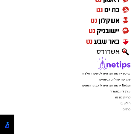
נטיפס - רשת חברתית לטיפים והמלצות
שערים חשמליים גבעתיים
Netips -רשת חברתית לחכמת ההמונים
עורך דין באשדוד
קריית גת נט
חולון נט
פרסום