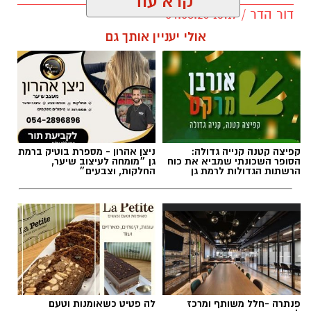
קרא עוד
דור הדר / 13:17 04.08.26
אולי יעניין אותך גם
תגים:
משרד התחבורה
,
משרד הרישוי
,
העברת
בעלות
קפיצה קטנה קנייה גדולה:
ניצן אהרון - מספרת בוטיק ברמת
הסופר השכונתי שמביא את כוח
גן ״מומחה לעיצוב שיער,
הרשתות הגדולות לרמת גן
החלקות, וצבעים״
פנתרה -חלל משותף ומרכז
לה פטיט כשאומנות וטעם