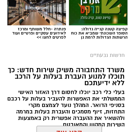
קפיצה קטנה קנייה גדולה:
פנתרה -חלל משותף ומרכז
הסופר השכונתי שמביא את כוח
לאירועים עסקיים ופרטיים ועוד
הרשתות הגדולות לרמת גן
לפרטים לחצו >>
חדשות גבעתיים
משרד התחבורה משיק שירות חדש: כך
תוכלו למנוע העברת בעלות על הרכב
ללא ידיעתכם
בעלי כלי רכב יוכלו לחסום דרך האזור האישי
הממשלתי את האפשרות להעביר בעלות על רכבם
בסניפי הדואר. המהלך נועד לצמצם מקרי
התחזות, זיוף מסמכים והעברת בעלות במרמה
ולהשאיר את ההעברה אפשרית רק באמצעות
השירות המקוון והמאובטח