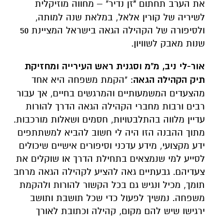
את הערב תחתום
"
זן נדיר" – מחווה מוזיקלית
לשיריה של קורין אלאל, במלאת שנה למותה,
ולסיפורה של הקהילה הגאה בישראל המציינת 50
שנות מאבק לשוויון.
אור-לי ניב, מ"מ וסגנית ראש העירייה ומחזיקת
תיק הקהילה הגאה
:
"הקמת משפחה היא אחד
מהצעדים המשמעותיים והמרגשים בחיים, אך עבור
רבים ורבות מחברי הקהילה הגאה הדרך להורות
עדיין מלווה בהתלבטויות, חסמים ושאלות מורכבות.
מתוך ההבנה הזו היה לי חשוב להביא למשתתפים
ידע מקצועי, מידע עדכני וסיפורים אישיים שיכולים
לסייע למי שנמצאים בתחילת הדרך או שוקלים את
צעדיהם. גבעתיים גאה להציע לקהילה הגאה מרחב
תומך, מכיל ונגיש גם בכל הקשור להורות ולהקמת
משפחה. נמשיך לפעול כדי שכל תושבת ותושב
ירגישו שיש להם מקום, קהילה וכתובת לאורך