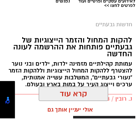
לאירועים עסקיים ופרטיים ועוד
נפגשים
לפרטים לחצו >>
חדשות גבעתיים
צילום: דוברות המשטרה
להקות המחול והזמר הייצוגיות של
שירות חדש של משרד התחבורה והבטיחות בדרכים
גבעתיים פותחות את ההרשמה לעונה
החדשה
יאפשר לבעלי כלי רכב להוסיף שכבת הגנה מפני
העברת בעלות במרמה: בעל הרכב יוכל להיכנס
עמותת קהילתיים מזמינה ילדות, ילדים ובני נוער
להצטרף ללהקות המחול הייצוגיות וללהקות הזמר
לאזור האישי הממשלתי ולחסום את האפשרות
"נעורי גבעתיים", המשלבות עשייה אמנותית,
להעביר את הבעלות על הרכב בסניפי דואר ישראל.
ערכים וייצוג העיר על במות בארץ ובעולם.
קרא עוד
לאחר הפעלת החסימה, העברת הבעלות תתאפשר
נ. רובין / 09:43 04.08.26
רק באמצעות השירות המקוון באתר הממשלתי,
אולי יעניין אותך גם
הדורש הזדהות של המוכר ושל הקונה. במשרד
התחבורה ממליצים לבעלי כלי הרכב להפעיל את
החסימה ולהשאיר אותה בתוקף כל עוד אין צורך
לבצע העברת בעלות בדרך אחרת.