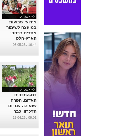
לייף סטייל
אירועי שבועות
במועצה לשימור
אתרים ברחבי
הארץ-חלק
מהפעילויות ללא
16:44 / 05.05.26
תשלום
...
לייף סטייל
דם-המכבים
האדום, הפרח
שמזוהה עם יום
הזיכרון, כבר
פורח. איפה תוכלו
09:01 / 19.04.26
לראות אותו?
...