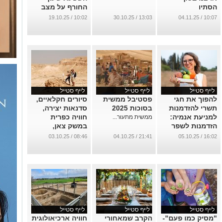
הסתיו
החורף על מצב
הרוח והתזונה
...
10:02 / 19.10.25
13:03 / 30.10.25
10:07 / 04.11.25
ודרכי התמודדות
...
לייף סטייל
לייף סטייל
לייף סטייל
להפוך את חגי
פסטיבל ממשית
סיורים חקלאיים,
תשרי להזדמנות
בסוכות 2025
סדנאות יצירה,
למניעת אנמיה:
חוויה כפרית
ממשית מתעור...
הזדמנות לשפר
במשק צאן,
את מאגרי הברזל
תצפיות כוכבים
08:46 / 03.10.25
21:41 / 04.10.25
16:02 / 05.10.25
ועוד
...
...
לייף סטייל
לייף סטייל
לייף סטייל
"מסיק כמו פעם"-
הקרב שמאחורי
חוויה ארכיאולוגית