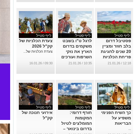
...
לייף סטייל
לייף סטייל
לייף סטייל
פסטיבל דרום
לרגל ט"ו בשבט
צעדת הכלניות של
בלב חוזר ומציין
משקמים בדרום
קק"ל 2026
20 שנים לחגיגת
הארץ את נזקי
צעדת הכלניות של...
פריחת הכלניות
השרפות ועורכים
בנגב
נטיעות חדשות
09:30 / 16.01.26
10:35 / 21.01.26
12:18 / 21.01.26
...
...
לייף סטייל
לייף סטייל
לייף סטייל
כך השיח הפנימי
חורף דרומי:
אירועי חנוכה של
משפיע על
המקומות
קק"ל
הבריאות
המומלצים לטיול
בדרום בינואר –
...