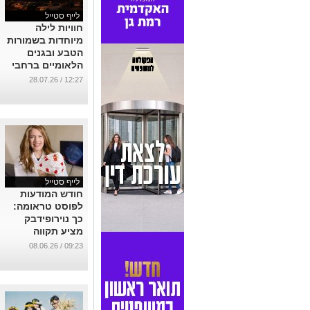
לייף סטייל
חוויות לילה
מיוחדות בשמורות
הטבע ובגנים
הלאומיים ברחבי
הארץ, עם שיאו
12:27 / 28.07.26
של מופע
הפרסאידים - מטר
המטאורים
המרהיב של הקיץ
...
לייף סטייל
חודש המודעות
לפוסט טראומה:
כך נוירופידבק
מציע תקווה
חדשה לנפגעי
09:23 / 08.06.26
טראומה ומלחמה
...