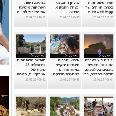
חוויה משפחתית
שולחן החג: מי
בחגים: רשות
בכרמי הזיתים של
ינצח? ההגיון או
העתיקות מזמינה
קק"ל ללא עלות
הרגש?
את הציבור לחוויה
לכל המשפחה
...
...
10:12 / 22.09.25
10:55 / 28.09.25
12:28 / 28.09.25
ברחבי הארץ
...
לייף סטייל
לייף סטייל
לייף סטייל
'לילות קיץ בערבה
אירועי תרבות
חופשה משפחתית
התיכונה'-תצפית
חינמיים יתקיימו
בירושלים 48
כוכבים בטלסקופ,
באזור הדרום
שעות של
פוייקה במדבר, בר
במסגרת פרויקט
אטרקציות, מנוחה
רחוב לילי ועוד
"שביל תרבות"
ואווירה בעיר
08:31 / 27.07.25
09:45 / 15.08.25
08:04 / 18.08.25
הקודש
...
...
...