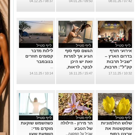
בלי לשלם שקל
08:37 / 04.12.25
09:50 / 04.01.26
07:42 / 08.01.26
...
לייף סטייל
לייף סטייל
לייף סטייל
אירועי חורף
הגשם סוף סוף
לילות מדבר
בדרום הארץ –
הגיע אך למרות
קסומים חוזרים
"שביל תרבות
זאת יש היכן
בנובמבר
קק"ל": תרבות,
לבקר, לראות,
...
אמנות וקהילה
ולהנות
10:14 / 14.11.25
15:47 / 16.11.25
10:32 / 17.11.25
ברחבי הארץ
...
כניסה חופשית
...
לייף סטייל
לייף סטייל
לייף סטייל
שלוש החלמוניות
הר מירון - הילולה
כשהשמש שוקעת
שמקשטות את
של הטבע
מוקדם מדי:
ארצנו בסוף
השפעת שעון
שביל על הפסגה...