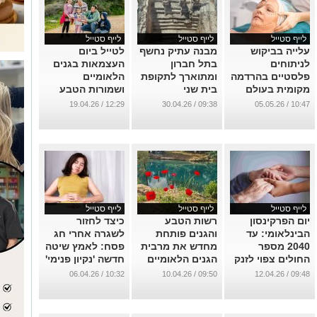
לייף סטייל
לייף סטייל
לייף סטייל
עלייה בביקוש
מבנה עתיק נחשף
לטייל ביום
לניתוחים
בתל חברון
העצמאות בגנים
פלסטיים בהרדמה
ומתוארך לתקופת
הלאומיים
מקומית בעולם
בית שני
ושמורות הטבע
וגם בישראל: איך
ברחבי הארץ
...
12:29 / 19.04.26
09:38 / 30.04.26
10:47 / 05.05.26
זה קשור לחוסר
...
היציבות
הביטחונית?
...
לייף סטייל
לייף סטייל
לייף סטייל
יום הפרקינסון
רשות הטבע
כיצד לחזור
הבינלאומי: עד
והגנים פותחת
לשגרה אחרי חג
2040 מספר
מחדש את מרבית
פסח: לאמץ שיטה
החולים צפוי לזנק
הגנים הלאומיים
חדשה 'נקיון פנימי'
למעל 20 מיליון -
ושמורות הטבע
במקום השיטה
10:32 / 06.04.26
09:50 / 10.04.26
09:48 / 12.04.26
אך התקווה מגיעה
ברחבי הארץ
הרווחת: 'לחזור
מכיוונים חדשים
לשגרה'
...
...
...