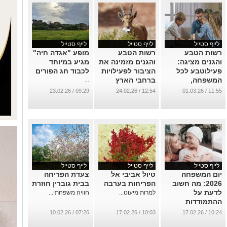
לייף סטייל
לייף סטייל
לייף סטייל
רשות הטבע
רשות הטבע
מופע "אגדה חיה"
והגנים מציגה:
והגנים מזמינה את
מגיע במיוחד
פעילוטבע לכל
הציבור לפעילויות
לכבוד חג הפורים
המשפחה,
ברחבי הארץ
...
פעילויות כיפיות
בסימן חיות הבר
09:29 / 23.02.26
12:54 / 24.02.26
11:55 / 01.03.26
לעשות עם הילדים
והאדם בחג פורים
בזמן שאנחנו
...
בבית
...
לייף סטייל
לייף סטייל
לייף סטייל
יום המשפחה
טיול אביבי אל
צעדת הפריחה
2026: מה חשוב
הפריחות בערבה
בבית גוברין חוזרת
לדעת על
למרות מיעוט...
חוויה משפחתי...
ההתמודדות
המשפחתית בעת
07:26 / 10.02.26
10:03 / 17.02.26
10:24 / 17.02.26
אבחון סרטן