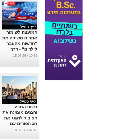
לייף סטייל
המועצה לשימור
אתרים משיקה את
"חדשות מהעבר
לילדים" - דרך
חדשה ומרתקת
10:39 / 15.03.26
לילדים ללמוד
היסטוריה, במיוחד
בימים אלה
...
לייף סטייל
רשות הטבע
והגנים מזמינה את
הציבור לחגוג את
חג הפורים עם
מגוון פעילויות לכל
07:13 / 18.02.26
המשפחה