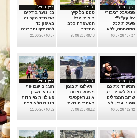
לייף סטייל
לייף סטייל
לייף סטייל
פסטיבל "גיבורי
פסטיבל קיץ
בני נוער בודקים
על קק"ל":
חווייתי לכל
את מדד הקרינה
פעילות לכל
המשפחה בלב
באיפון כדי
המשפחה, ללא
המדבר
להשתזף ומסכנים
עלות, בעשרות
את בריאותם
...
08:57 / 21.06.26
09:43 / 25.06.26
07:27 / 06.07.26
ערים ברחבי
...
הארץ, במהלך
יולי-אוגוסט
...
לייף סטייל
לייף סטייל
לייף סטייל
המשרד מת גם
"תעלומות בזמן" -
חוגגים שבועות
בתל לאביב. רק
משחק חידות
בטבע: מגוון
שרוב המנהלים
אינטראקטיבי
פעילויות מיוחדות
פשוט עדיין לא
באתרי מורשת
בגנים הלאומיים
מודים בזה
ובשמורות ברחבי
...
08:52 / 11.05.26
08:12 / 03.06.26
12:32 / 06.06.26
הארץ
...
...