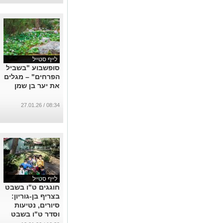
...
לייף סטייל
סופשבוע "בשביל
הפרחים" – מגלים
את יער בן שמן
08:34 / 27.01.26
לייף סטייל
חוגגים ט"ו בשבט
בצריף בן-גוריון:
סיורים, נטיעות
וסדר ט"ו בשבט