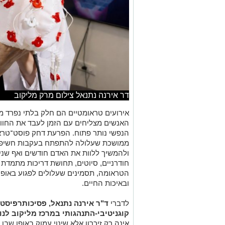
דר אירנה נתנאל צילום מרק מליקוב
אירועים טראומטיים הם חלק בלתי נפרד מה
האנשים מצליחים עם הזמן לעבד את החווי
ממושכת שעלולה להתפתח בעקבות חשיפה ל
ולהמשיך ללוות את האדם חודשים ואף שני
חודרניים, סיוטים, תחושת דריכות מתמדת
הטראומה, תסמינים שעלולים לפגוע באופ
ובאיכות החיים.
לדברי
ד"ר אירנה נתנאל, פסיכותרפיסט
קוגניטיבי-התנהגותי במרכז מליקוב לנ
אינה רק זיכרון אלא שינוי עמוק באופן שב