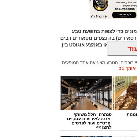
ונים כדי לצפות בתופעת טבע
רסאידים) בה נצפים מטאורים רבים
ר מגיע לשיאו באמצע אוגוסט בין
וד
כוכבים, הטבע מציג את אחד המופעים
ן אותך גם
 ההזדמנות לעצור לרגע, להתרחק
ולגלות עולם שלם של כוכבים, כוכבי
כדור הארץ עם השובל של כוכב השביט
ד שבו ניתן לראות מטאורים רבים בלי
שימוש באמצעי ראייה. בשיא המטר, קצב המטאורים הנראים מגיע ל-80 עד 100
מנות
פנתרה -חלל משותף
ומרכז לאירועים עסקיים
ופרטיים ועוד לפרטים
קסומים תחת כיפת השמיים, עם חוויות
לחצו >>
כות במטר הפרסאידים ובגרמי שמיים,
חניוני הלילה ועד פעילויות לכל המשפחה