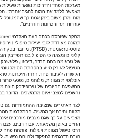
מערכות הפחד והדריכות נשארות פעילות ג
מאפשר ללמד את המוח להגיב אחרת". הטיפו
מוח ומתן משוב בזמן אמת כך שהמטופל לו
עוררות יתר וזיכרונות חודרניים".
תמונה מעודדת לגבי יעילות טיפולי נוירו
פוסט-טראומטית (PTSD)
קליניים ומצאה כי הטיפול בנוירופידבק הו
של טראומה בהם חרדה, דיכאון, פלאשבקים 
הטיפול לא רק סייע בהפחתת הסימפטומים,
הקשורה לעיבוד פחד, חרדה וזיכרונות טרא
אוכלוסיות מגוונות, מלוחמים, נפגעי טרור 
ההשפעה החיובית של נוירופידבק חוצה מגז
נחשפים למצבי איום מתמשכים, מדובר בב
לצד האתגרים שמציבה ההתמודדות עם טר
תקווה זהירה אך ממשית. ההתקדמות המחק
מצביעים על כך שגם מצבים מורכבים אינם ג
החיים באופן משמעותי. עבור רבים, עצם 
דרכי טיפול מגוונות ויעילות, פותחת פת
חזרה הדרגתית לתפקוד ולרווחה נפשית.
לד