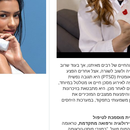
חיים של רבים מאיתנו, אך בעוד שרוב
ה ולשוב לשגרה, אצל אחרים הפצע
הנפשי נותר פתוח. הפרעת דחק פוסט־טראומטית (PTSD) היא תגובה נפשית
אירוע מסכן חיים או מטלטל במיוחד,
ם לאחר מכן. היא מתבטאת בזיכרונות
 והימנעות ממצבים המזכירים את
ן משמעותי בתפקוד, במערכות היחסים
ית מוסמכת לטיפול
וירולוגיה ורפואה מתקדמת,
טראומה
ו המוח פועל. "במצבי פוסט-טראומה,