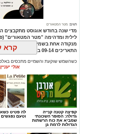
תגים:
מטר המטאורים
מדי שנה בחודש אוגוסט מתקבצים המ
לילית ומדהימה "מטר המטאורים" (פ
מנקודה אחת בשמי הלילה. השנה המט
קרא ע
התאריכים 09-14 באוגוסט 2026.
כשהשמש שוקעת והשמיים מתכסים באלפי 
אולי יעניי
המרהיבים של השנה - מטר הפרסאידים. זו
מאורות העיר, להרים את המבט אל השמיים 
לכת, ערפיליות וסיפורי חלל.
מטר הפרסאידים, מתרחש כתוצאה ממפגש 
סוויפט-טאטל, הוא נחשב כמטר גדול במיוח
מטאורים בשעה.
קפיצה קטנה קנייה
לה פטיט כשאו
גדולה: הסופר השכונתי
וטעם נפגשים
שמביא את כוח הרשתות
רשות הטבע והגנים מזמינה אתכם ללילות 
הגדולות לרמת גן
טבע ייחודיות ברחבי הארץ, מתצפיות מודר
דרך סיורי לילה, שקיעות מדבריות ולינה ב