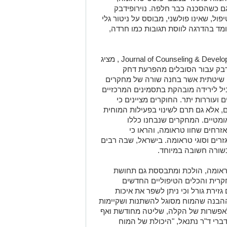
ם כשהסכנה כבר חלפה. נוירופידבק
ל, שאינו פולשני, מבוסס על ניטור גלי
מד בהדרגה לווסת תגובות כמו חרדה,
מחקר שפורסם בכתב העת האקדמיJournal of Counseling & Development , מציג
פידבק עבור הסובלים מהפרעת דחק
. מדובר בסקירה שיטתית אשר בחנה שורה של מחקרים
ביל לירידה מובהקת בתסמינים המרכזיים
ועוררות יתר. החוקרים מציינים כי
 אלא גם תרם לשינוי בפעילות המוחית
ומטיים. המחקרים שנבחנו כללו
ואזרחים שחוו טראומה, והראו כי
רים וסוגי טראומה. בישראל, שבה רבים
שורה חשובה במיוחד.
אומה, הולכת ומתבססת גם תחושת
רית והכלים הטיפוליים החדשים
זירת גורל וכי ניתן לשפר את איכות
ההבנה שהמוח מסוגל להשתנות ושקיימות
ח לאפשרות של הקלה, שליטה מחודשת ואף
ברי ד"ר נתנאל, "היכולת של המוח