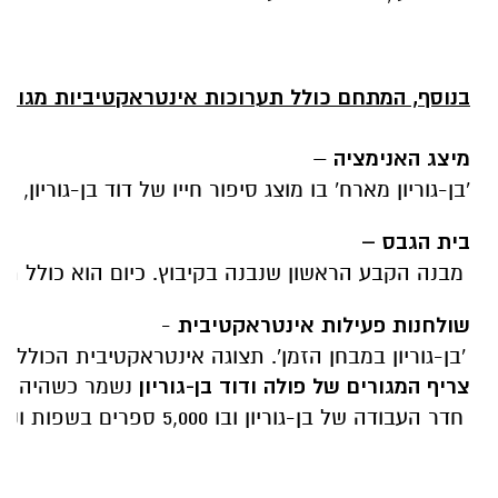
בנוסף
,
המתחם
כולל
תערוכות
אינטראקטיביות
מגוונו
מיצג
האנימציה
–
'
בן
-
גוריון
מארח
'
בו
מוצג
סיפור
חייו
של
דוד
בן
-
גוריון
,
בד
בית
הגבס
–
מבנה
הקבע
הראשון
שנבנה
בקיבוץ
.
כיום
הוא
כולל
תע
שולחנות
פעילות
אינטראקטיבית
-
'
בן
-
גוריון
במבחן
הזמן
'.
תצוגה
אינטראקטיבית
הכוללת
צריף
המגורים
של
פולה
ודוד
בן
-
גוריון
נשמר
כשהיה
–
חדר
העבודה
של
בן
-
גוריון
ובו
5,000
ספרים
בשפות
ונו