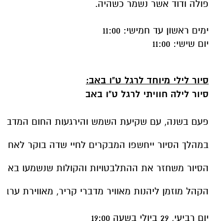
פולה ודוד אשר נשמר כשהיה.
ימים ראשון עד חמישי: 11:00
יום שישי: 11:00
סיור
לילי
מיוחד
לרגל
ט
"
ו
באב
:
סיור
לילה
חוויתי
לרגל
ט
"
ו
באב
פעם
בשנה
,
עם
שקיעת
השמש
והירגעות
החום
המדברי
במהלך
הסיור
ייחשפו
המבקרים
לחיי
שדה
בוקר
לאחר
הסיור
משחזר
את
ההתלבטויות
והקולות
שנשמעו
באות
הקהל
מוזמן
ליהנות
מאוויר
מדברי
קריר
,
מאווירת
ערב
י
יום
רביעי
, 29
ביולי
בשעה
19:00