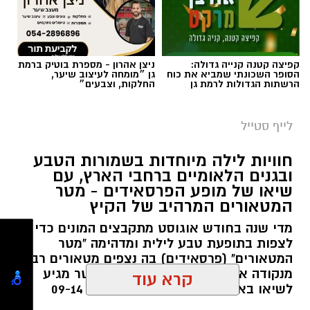
קפיצה קטנה קנייה גדולה:
ניצן אהרון - מספרת בוטיק ברמת
הסופר השכונתי שמביא את כוח
גן ״מומחה לעיצוב שיער,
הרשתות הגדולות לרמת גן
החלקות, וצבעים״
סיורי משפחות- צילום מיקה וולוב, אקואושן
לייף סטייל
במהלך הפעילות יכירו המשתתפים את הטבע
חוויות לילה מיוחדות בשמורות הטבע
הייחודי של אזור שפך נחל אלכסנדר, את בעלי
ובגנים הלאומיים ברחבי הארץ, עם
שיאו של מופע הפרסאידים - מטר
החיים והצמחים המאפיינים אותו ואת המערכת
המטאורים המרהיב של הקיץ
האקולוגית המקומית. בהמשך יגיעו למרכז החינוך
מדי שנה בחודש אוגוסט מתקבצים המונים כדי
הימי "מגלים" של אקואושן, שם יוכלו להתבונן בדגם
לצפות בתופעת טבע לילית ומדהימה "מטר
חי של חוף סלעי בישראל ולהכיר מקרוב את בעלי
המטאורים" (פרסאידים) בה נצפים מטאורים רבים
החיים הימיים החיים בו. במהלך הסיור ייחשפו גם
מנקודה אחת בשמי הלילה. השנה המטר מגיע
קרא עוד
לאתגרים המשפיעים על הסביבה הימית, ובהם
לשיאו באמצע אוגוסט בין התאריכים 09-14
פסולת ובעיקר פלסטיק, וילמדו באופן חווייתי כיצד
באוגוסט 2026.