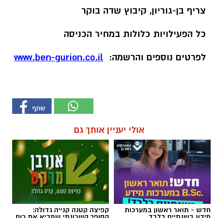
צריף
בן
-
גוריון
,
קיבוץ
שדה
בוקר
כל
הפעילויות
כלולות
במחיר
הכניסה
לפרטים
נוספים
והרשמה
:
www.ben-gurion.co.il
אולי יעניין אותך גם
חדש - תואר ראשון במערכות
קפיצה קטנה קנייה גדולה:
מידע בשנתיים בלבד
הסופר השכונתי שמביא את כוח