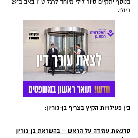
בנוסף יתקיים סיור לילי מיוחד לרגל ט״ו באב ב־29
ביולי.
בין פעילויות הקיץ בצריף בן-גוריון:
סדנאות עמידה על הראש – בהשראת בן-גוריון