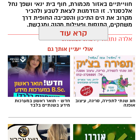
חווייתיים באזור מכמורת, חוף בית ינאי ושפך נחל
אלכסנדר. זו הזדמנות לצאת לטבע ולהכיר
מקרוב את הים התיכון והסביבה החופית דרך
משחקים, התנסות ופעילות מהנה ומגבשת.
קרא עוד
אלדה נתנאל / 09:24 07.08.26
אולי יעניין אותך גם
תגים:
טיול
חוג שנתי לתפירה, סריגה, עיצוב
חדש - תואר ראשון במערכות
אופנה
מידע בשנתיים בלבד