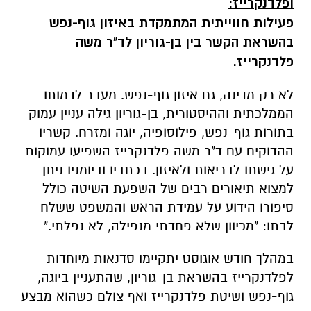
ופלדנקרייז:
פעילות חווייתית המתמקדת באיזון גוף-נפש
בהשראת הקשר בין בן-גוריון לד"ר משה
פלדנקרייז.
לא רק מדינה, גם איזון גוף-נפש. מעבר לדמותו
הממלכתית וההיסטורית, בן-גוריון גילה עניין עמוק
בתורות גוף-נפש, פילוסופיה, יוגה ומזרח. קשריו
ההדוקים עם ד"ר משה פלדנקרייז השפיעו עמוקות
על גישתו לבריאות ולאיזון. בכתביו וביומניו ניתן
למצוא תיאורים רבים של השפעת השיטה כולל
סיפורו הידוע על עמידת הראש והמשפט ששלח
לבתו
:
"מכיוון שלא פחדתי מנפילה, לא נפלתי
."
במהלך חודש אוגוסט יתקיימו סדנאות מיוחדות
לפלדנקרייז בהשראת בן-גוריון, שהתעניין ביוגה,
גוף-נפש ושיטת פלדנקרייז ואף צולם כשהוא מבצע