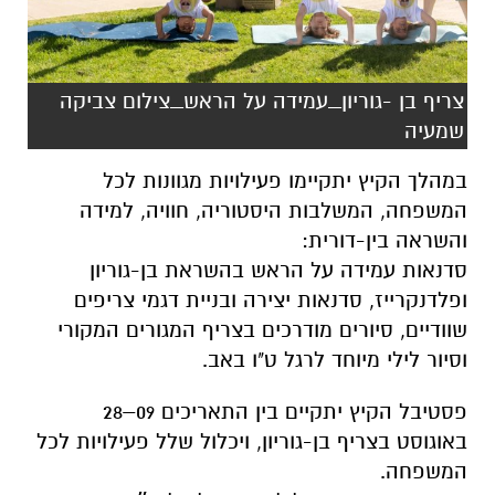
צריף בן -גוריון_עמידה על הראש_צילום צביקה
שמעיה
במהלך הקיץ יתקיימו פעילויות מגוונות לכל
המשפחה, המשלבות היסטוריה, חוויה, למידה
והשראה בין-דורית:
סדנאות עמידה על הראש בהשראת בן-גוריון
ופלדנקרייז, סדנאות יצירה ובניית דגמי צריפים
שוודיים, סיורים מודרכים בצריף המגורים המקורי
וסיור לילי מיוחד לרגל ט"ו באב.
פסטיבל הקיץ יתקיים בין התאריכים 09–28
באוגוסט בצריף בן-גוריון, ויכלול שלל פעילויות לכל
המשפחה.