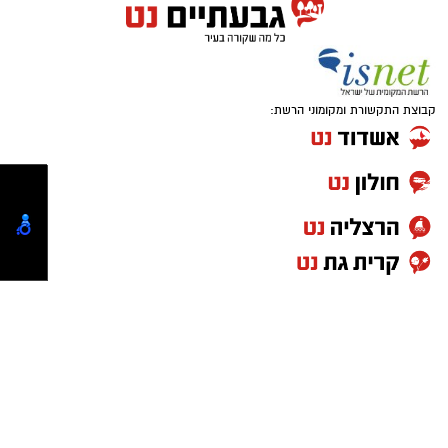
קבוצת התקשורת ומקומוני הרשת:
שחקן הקבוצה, נמרוד טישמן, סיפר ל-"רמת גן נט":
"אנחנו מתרגשים להתחיל את הפלייאוף בראשון.
אנחנו מגיעים עם הרבה אמונה בקבוצה ורוצים
לייצג את העיר בכבוד. מצפה לראות קהל מלא
בתלם שידחוף אותנו קדימה יאללה גבעתיים! "
המשחק הראשון יתקיים ביום ראשון הקרוב (31.5)
בשעה 20:30 באולם תלם בגבעתיים (סמטת צביה
לובטקין) – הכניסה חופשית !