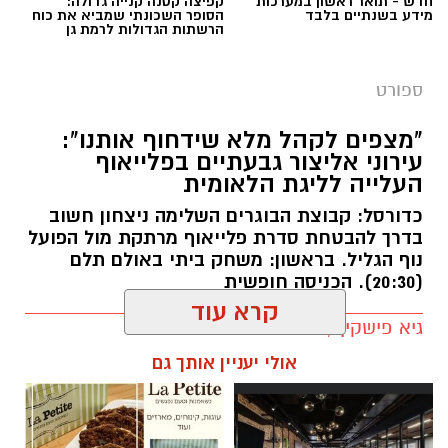
"מצפים לקהל מלא שידחוף אותנו":
עירוני אליצור גבעתיים בפלייאוף
העלייה לליגת הלאומית
כדורסל: קבוצת הבוגרים השלימה ניצחון חשוב
בדרך להבטחת סדרת פלייאוף מרתקת מול הפועל
נוף הגליל. בראשון: משחק ביתי באולם תלם
(20:30). הכניסה חופשית
גיא פישקין / 09:27 28.05.26
קרא עוד
אולי יעניין אותך גם
תגים:
חדשותגבעתיים
האם אנחנו בדרך להישג משמעותי נוסף לספורט