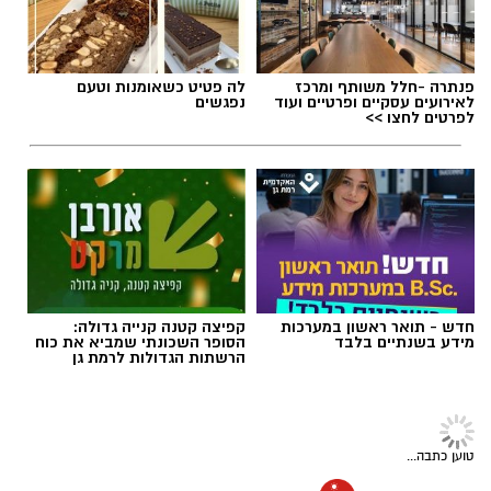
המקומי?
פנתרה -חלל משותף ומרכז
לה פטיט כשאומנות וטעם
לאירועים עסקיים ופרטיים ועוד
נפגשים
לפרטים לחצו >>
קבוצת הכדורסל עירוני אליצור גבעתיים רשמה
אמש (רביעי) ניצחון מול עירוני קריית אונו במסגרת
המחוז הצפוני של הליגה הארצית (השלישית
בחשיבותה), בתוצאה 59:67.
המשמעות: גבעתיים מסיימת את העונה הסדירה
במקום ה-6 ותפגוש במסגרת שלב רבע גמר
פלייאוף העלייה לליגה הלאומית את הפועל נוף
חדש - תואר ראשון במערכות
קפיצה קטנה קנייה גדולה:
מידע בשנתיים בלבד
הסופר השכונתי שמביא את כוח
הגליל לשני משחקים.
הרשתות הגדולות לרמת גן
טוען כתבה...