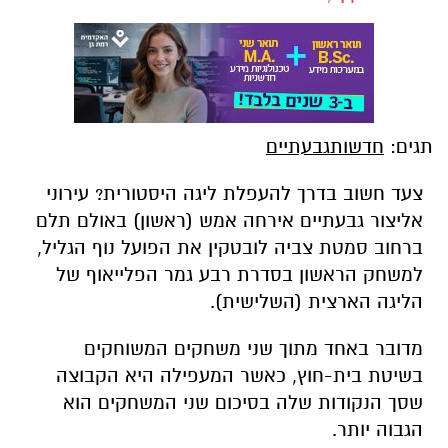
תגים:
חדשותגבעתיים
צעד חשוב בדרך להעפלת ליגה היסטורית? עירוני
אליצור גבעתיים אירחה אמש (ראשון) באולם תלם
ברחוב סמטת צביה לובטקין את הפועל נוף הגליל,
למשחק הראשון בסדרת רבע גמר הפלייאוף של
הליגה הארצית (השלישית).
מדובר באחד מתוך שני משחקים המשוחקים
בשיטת בית-חוץ, כאשר המעפילה היא הקבוצה
שסך הנקודות שלה בסיכום שני המשחקים הוא
הגבוה יותר.
המשחק שהתנהל באווירה נהדרת עם 250 צופים,
אותו כיבדו בנוכחותם ראש העיר, רן קוניק, המשנה
לראש העיר, מושיק גולדשטיין וחבר מועצת העיר,