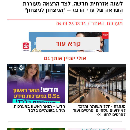
לשנה אזרחית חדשה, לצד הרצאה מעוררת
השראה של עדי הרפז – "מניצחון לניצחון"
מערכת האתר / 13:14 04.01.26
קרא עוד
אולי יעניין אותך גם
תגים:
ארגון "ליונס" גבעתיים
,
גור אריה
פנתרה -חלל משותף ומרכז
חדש - תואר ראשון במערכות
לאירועים עסקיים ופרטיים ועוד
מידע בשנתיים בלבד
לפרטים לחצו >>