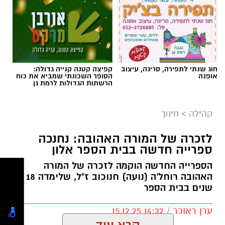
צילום: רובין יצחק
חוג שנתי לתפירה, סריגה, עיצוב
קפיצה קטנה קנייה גדולה:
אופנה
הסופר השכונתי שמביא את כוח
הרשתות הגדולות לרמת גן
מפגש מועדון ליונס "גור אריה" גבעתיים – 3.1.26
קהילה
>
חינוך
חברי מועדון ליונס "גור אריה" גבעתיים התכנסו
למפגש מועדון חגיגי, שעמד בסימן ציון ימי הולדת
לזכרה של המורה האהובה: נחנכה
והרמת כוסית לכבוד פתיחתה של שנה אזרחית
ספרייה חדשה בבית הספר אלון
חדשה, בתקווה לשנה טובה ומיטיבה יותר.
הספרייה החדשה הוקמה לזכרה של המורה
האהובה רוחל'ה (נועה) חנוכוב ז"ל, שלימדה 18
במרכז הערב התקיימה הרצאה מרתקת של עדי
שנים בבית הספר
הרפז, אשר שיתפה את המשתתפים בסיפורה
האישי, תחת הכותרת "מניצחון לניצחון". ההרצאה
ערן ראוכר / 14:32 15.12.25
עוררה עניין רב וזכתה להקשבה ולהערכה מצד