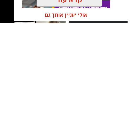
חברי המועדון.
קרא עוד
אולי יעניין אותך גם
תגים:
בית ספר אלון
פנתרה -חלל משותף ומרכז
ניצן אהרון - מספרת בוטיק ברמת
לאירועים עסקיים ופרטיים ועוד
גן ״מומחה לעיצוב שיער,
לפרטים לחצו >>
החלקות, וצבעים״
הערב לווה בכיבוד עשיר וטעים שהוכן על ידי צוות
המועדון, וכן במרק חם ומשובח שהכינה רותי, אשר
הוסיף לאווירה הביתית והנעימה.
חברי המועדון סיימו את המפגש באיחולים לשנה