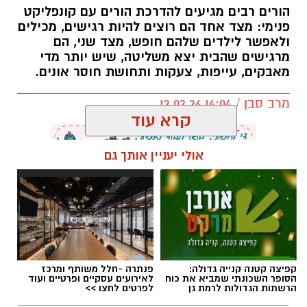
הורים רבים מגיעים להדרכת הורים עם קונפליקט
פנימי: מצד אחד הם רוצים להיות רגישים, מכילים
ולאפשר לילדים שלהם חופש, מצד שני, הם
מרגישים שהבית יצא משליטה, שיש יותר מדי
מאבקים, עייפות, צעקות ותחושת חוסר אונים.
מרב סבן / 14:04 12.02.26
קרא עוד
אולי יעניין אותך גם
תגים:
הורות
,
חינו
,
הצבת גבולות
קפיצה קטנה קנייה גדולה:
פנתרה -חלל משותף ומרכז
הסופר השכונתי שמביא את כוח
לאירועים עסקיים ופרטיים ועוד
הרשתות הגדולות לרמת גן
לפרטים לחצו >>