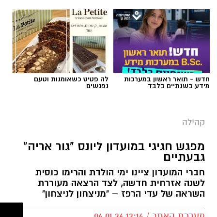
חדש - תואר ראשון במערכות
לה פטיט כשאומנות וטעם
מידע בשנתיים בלבד
נפגשים
מרב סבן
בדיוק בנקודה הזו עולה שאלת הגבולות בהורות.
קהילה
לא כטכניקה, אלא כתפיסת עולם הורית.
מפגש חגיגי במועדון ליונס "גור אריה"
גבעתיים
גבולות בהורות לא נועדו לשלוט בילדים, אלא
לאפשר להם להרגיש בטוחים בתוך עולם שיש בו
חברי המועדון ציינו ימי הולדת והרימו כוסית
מבוגר שמוביל את ההורות.
לשנה אזרחית חדשה, לצד הרצאה מעוררת
השראה של עדי הרפז – "מניצחון לניצחון"
גבולות בהורות דרך הדימוי של ים ובריכה
מערכת האתר / 13:14 04.01.26