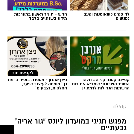
לה פטיט כשאומנות וטעם
חדש - תואר ראשון במערכות
נפגשים
מידע בשנתיים בלבד
קפיצה קטנה קנייה גדולה:
ניצן אהרון - מספרת בוטיק ברמת
הסופר השכונתי שמביא את כוח
גן ״מומחה לעיצוב שיער,
הרשתות הגדולות לרמת גן
החלקות, וצבעים״
מרב סבן
בדיוק בנקודה הזו עולה שאלת הגבולות בהורות.
קהילה
לא כטכניקה, אלא כתפיסת עולם הורית.
מפגש חגיגי במועדון ליונס "גור אריה"
גבעתיים
גבולות בהורות לא נועדו לשלוט בילדים, אלא