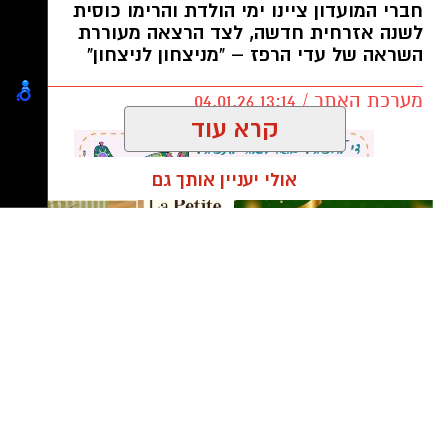
לאפשר להם להרגיש בטוחים בתוך עולם שיש בו
חברי המועדון ציינו ימי הולדת והרימו כוסית
מבוגר שמוביל את ההורות.
לשנה אזרחית חדשה, לצד הרצאה מעוררת
השראה של עדי הרפז – "מניצחון לניצחון"
גבולות בהורות דרך הדימוי של ים ובריכה
מערכת האתר / 13:14 04.01.26
דמיינו רגע שני מצבים: שחייה בים פתוח, לעומת
שחייה בבריכה.
קרא עוד
אולי יעניין אותך גם
תגים:
ארגון "ליונס" גבעתיים
,
גור אריה
קפיצה קטנה קנייה גדולה:
לה פטיט כשאומנות וטעם
הסופר השכונתי שמביא את כוח
נפגשים
הרשתות הגדולות לרמת גן