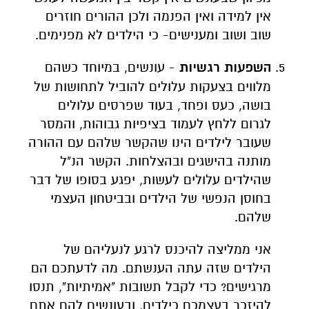
אין למידה ואין הפנמה ולכן ההורים חוזרים
שוב ושוב ומענישים- כי הילדים לא מפנימים.
השפעות רגשיות
- עונשים, במיוחד כשהם
מלווים בצעקות עלולים להוביל לתחושות של
בושה, כעס ופחד, בעוד שפרסים עלולים
לגרום ללחץ לעמוד בציפיות גבוהות, והמסר
שעובר לילדים הינו שהקשר שלהם עם ההורה
מותנה בהישגים ובהצלחות. הקשר הנ"ל
שהילדים עלולים לעשות, יפגע בסופו של דבר
בחוסן הנפשי של הילדים ובביטחון העצמי
שלהם.
אני ממליצה להיכנס לרגע לנעליהם של
הילדים שזה עתה הענשתם. מה לדעתכם הם
מרגישים? כדי לקבל תשובות "אמיתיות", תנסו
להיזכר בעצמכם כילדים, ובעונשים להם אתם