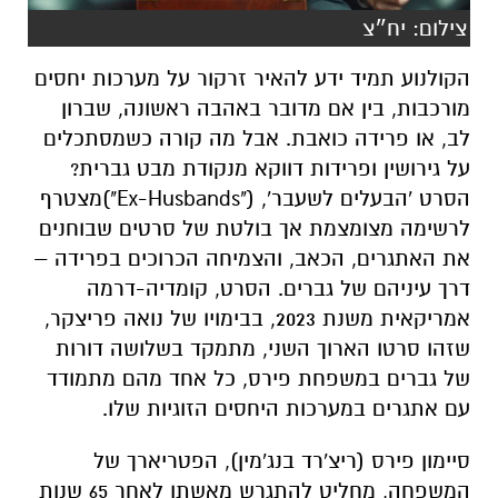
צילום: יח״צ
הקולנוע תמיד ידע להאיר זרקור על מערכות יחסים
מורכבות, בין אם מדובר באהבה ראשונה, שברון
לב, או פרידה כואבת. אבל מה קורה כשמסתכלים
על גירושין ופרידות דווקא מנקודת מבט גברית?
הסרט 'הבעלים לשעבר', ("Ex-Husbands")מצטרף
לרשימה מצומצמת אך בולטת של סרטים שבוחנים
את האתגרים, הכאב, והצמיחה הכרוכים בפרידה –
דרך עיניהם של גברים. הסרט, קומדיה-דרמה
אמריקאית משנת 2023, בבימויו של נואה פריצקר,
שזהו סרטו הארוך השני, מתמקד בשלושה דורות
של גברים במשפחת פירס, כל אחד מהם מתמודד
עם אתגרים במערכות היחסים הזוגיות שלו.
סיימון פירס (ריצ'רד בנג'מין), הפטריארך של
המשפחה, מחליט להתגרש מאשתו לאחר 65 שנות