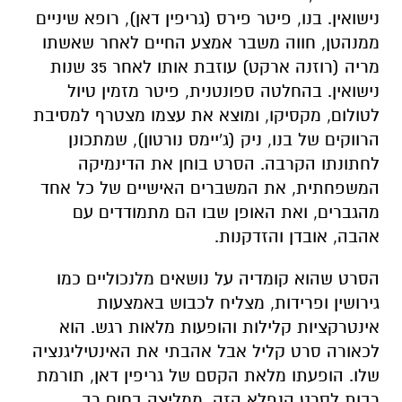
נישואין. בנו, פיטר פירס (גריפין דאן), רופא שיניים
ממנהטן, חווה משבר אמצע החיים לאחר שאשתו
מריה (רוזנה ארקט) עוזבת אותו לאחר 35 שנות
נישואין. בהחלטה ספונטנית, פיטר מזמין טיול
לטולום, מקסיקו, ומוצא את עצמו מצטרף למסיבת
הרווקים של בנו, ניק (ג'יימס נורטון), שמתכונן
לחתונתו הקרבה. הסרט בוחן את הדינמיקה
המשפחתית, את המשברים האישיים של כל אחד
מהגברים, ואת האופן שבו הם מתמודדים עם
אהבה, אובדן והזדקנות.
הסרט שהוא קומדיה על נושאים מלנכוליים כמו
גירושין ופרידות, מצליח לכבוש באמצעות
אינטרקציות קלילות והופעות מלאות רגש. הוא
לכאורה סרט קליל אבל אהבתי את האינטיליגנציה
שלו. הופעתו מלאת הקסם של גריפין דאן, תורמת
רבות לסרט הנפלא הזה. ממליצה בחום רב.