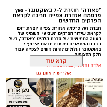
"פאודה" חוזרת ל-7 באוקטובר- yes
פרסמה אזהרת צפייה חריגה לקראת
הפרקים החדשים
חברת yes פרסמה אזהרת צפייה יוצאת דופן
לקראת שידור הפרקים השביעי והשמיני של
העונה החמישית של סדרת הלהיט "פאודה", בשל
תכנים המתארים ומשחזרים את אירועי 7
באוקטובר ועלולים להיות קשים לצפייה עבור
חלק מהצופים.
קרא עוד
אלדה נתנאל / 09:58 22.06.26
אולי יעניין אותך גם
תגים:
פאודה" חוזרת ל-7 באוקטובר: yes