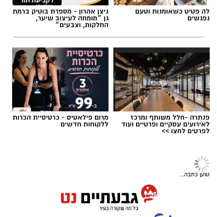
לה פטיט כשאומנות וטעם
ניצן אהרון - מספרת בוטיק ברמת
נפגשים
גן ״מומחה לעיצוב שיער,
החלקות, וצבעים״
פנתרה -חלל משותף ומרכז
מרום פילאטיס - כרטיסיית הכרות
לאירועים עסקיים ופרטיים ועוד
ללקוחות חדשים
לפרטים לחצו >>
ליאור רז
תרבות ובידור
על פי הודעת החברה, שני הפרקים שישודרו היום
לרגל יום הזיכרון לשואה ולגבורה:
(שני) מתמקדים באירועי הטבח וביום שבו פרצה
הסרט "תוכנית א׳" מחזיר למסך פרק
נשכח של נקמה יהודית
המלחמה, וכוללים מראות, קולות וסצנות שעשויים