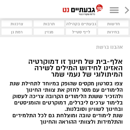
חדשות
גבעתיים בקהילה
תרבות
צרכנות
בחירות
לייף סטייל
מגזין
רמת גן
אהבנו ברשת
אלף-בית של חינוך זו דמוקרטיה
האזינו לחידוש המילים לשירה
המיתולוגי של נעמי שמר
צפו בסרטון מקסים שהופק במיוחד לתחילת שנת
הלימודים עם מסר לחזק את צוותי החינוך
ולהזכיר ששנת הלימודים הקרובה צריכה לעסוק
בלימוד ערכים ליברלים, דמוקרטים והומניסטים
ובחינוך לשוויון וסובלנות.
שנת לימודים טובה ומוצלחת גם לכל התלמידים
והתלמידות ולצוותי ההוראה והחינוך