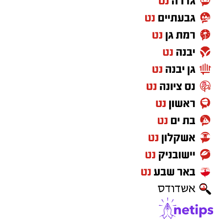
נטיפס - רשת חברתית לטיפים והמלצות
שערים חשמליים גבעתיים
Netips -רשת חברתית לחכמת ההמונים
עורך דין באשדוד
קריית גת נט