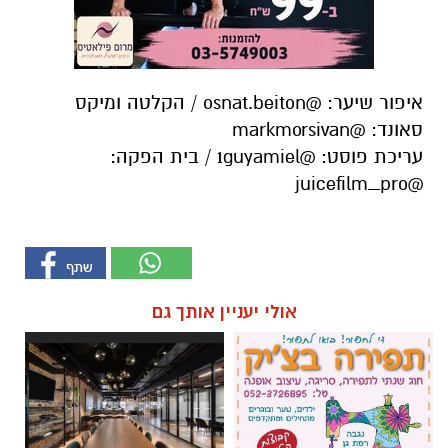
איפור שיער: @osnat.beiton / הקלטה ומיקס
סאונד: @markmorsivan
עריכת פוסט: @1guyamiel / בית הפקה:
@juicefilm_pro
אולי יעניין אותך גם
חוג שנתי לתפירה, סריגה, עיצוב
פנתרה -חלל משותף ומרכז
אופנה
לאירועים עסקיים ופרטיים ועוד
לפרטים לחצו >>