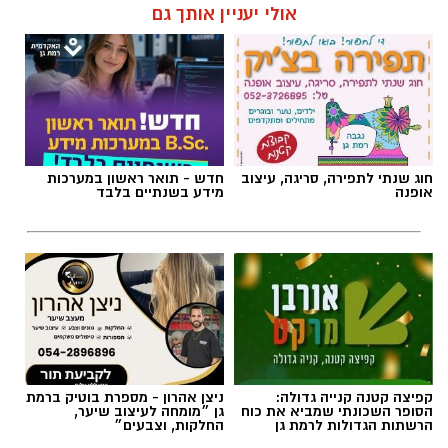
תגים:
טקסט פוליטי
,
שירים פוליטיים
,
אמירה
אולי יעניין אותך גם
חברתית
חוג שנתי לתפירה, סריגה, עיצוב
חדש - תואר ראשון במערכות
אופנה
מידע בשנתיים בלבד
קפיצה קטנה קנייה גדולה:
ניצן אהרון - מספרת בוטיק ברמת
הסופר השכונתי שמביא את כוח
גן ״מומחה לעיצוב שיער,
הרשתות הגדולות לרמת גן
החלקות, וצבעים״