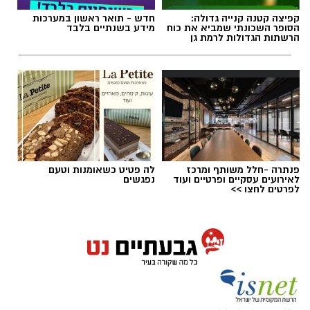
קפיצה קטנה קנייה גדולה:
חדש - תואר ראשון במערכות
הסופר השכונתי שמביא את כוח
מידע בשנתיים בלבד
הרשתות הגדולות לרמת גן
אם היה שיר שהיה יכול להתנגן ברקע כמעט בכל
מערכת בחירות בישראל, "איזו מדינה" כנראה היה
מועמד רציני. אלי לוזון שר על המציאות היומיומית,
פנתרה -חלל משותף ומרכז
לה פטיט כשאומנות וטעם
לאירועים עסקיים ופרטיים ועוד
נפגשים
על הקשיים ועל התחושה שמשהו כאן פשוט לא
לפרטים לחצו >>
מסתדר. עברו שנים, התחלפו ממשלות, אבל
השאלה שבכותרת? איכשהו היא עדיין נשמעת
מוכרת.
"שיר אהבה פוליטי" – חנן יובל קלאסיקה