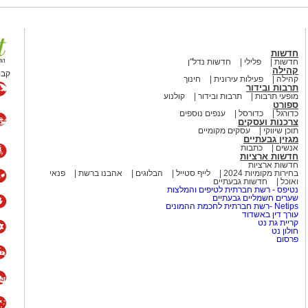
 קלאסיקה משעשעת עם מסר
חדשות
חדשות
פלילי
חדשות נדל"ן
קהילה
קבו
קהילה
פעילות עירונית
חינוך
תרבות ובידור
 שני נושאים שכדאי להרחיק זה
מופעי תרבות
תרבות ובידור
קולנוע
ספורט
שיר אהבה פוליטי", בביצוע חנן
כדורגל
כדורסל
ענפים נוספים
צרכנות ועסקים
 דרך עולם השלטון והמשרדים
תוכן שיווקי
עסקים מקומיים
עת ובעיקר מזכירה לנו שלפעמים
מגזין גבעתיים
אנשים
כתבות
יציה – עם לא מעט משברים בדרך.
חדשות ארציות
חדשות ארציות
בחירות מקומיות 2024
לייף סטייל
הבלוגים
אהבנו ברשת
פנאי
ואוכל
חדשות גבעתיים
נטיפס - רשת חברתית לטיפים והמלצות
שערים חשמליים גבעתיים
יהלום שבכתר
Netips -רשת חברתית לחכמת ההמונים
עורך דין באשדוד
קריית גת נט
ת, ויש שירים שגורמים לנו
חולון נט
פרסום
כים למשיח" של שלום חנוך
לכלי והחברתי ועל תחושת
קר המחיה ועל הפערים בחברה,
 קצת יותר מדי משכנע.