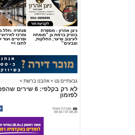
ניצן אהרון - מספרת
פנתרה -חלל מ
בוטיק ברמת גן ״מומחה
ומרכז לאירועי
לעיצוב שיער, החלקות,
ופרטיים ועוד 
וצבעים״
לחצו >>
גבעתיים נט
>
אהבנו ברשת
>
לא רק בקלפי: 6 ש
לפזמון
מערכת האתר
07.08.26 / 09:33