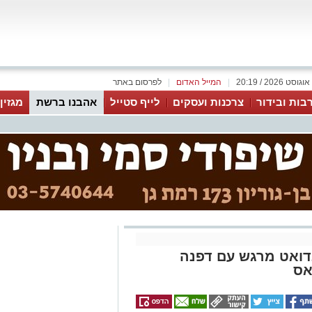
|
המייל האדום
|
לפרסום באתר
בות ובידור
צרכנות ועסקים
לייף סטייל
אהבנו ברשת
מגזין
בדואט מרגש עם דפנה
אס