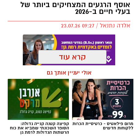
אוסף הרגעים המצחיקים ביותר של
לא רק בקלפי: 6 שירים שהפכו את הפוליטיקה
בעלי חיים ב-2026
הישראלית לפזמון
ממערכת הבחירות ועד יוקר המחיה, מהסטיקרים
אלדה נתנאל / 09:27 23.07.26
על המכוניות ועד החלום לברוח ללונדון – הרבה
לפני הרשתות החברתיות, הזמרים כבר ידעו
להגיד את מה שהציבור חושב.
קרא עוד
"איזו מדינה" – אלי לוזון שיר המחאה המזרחי
תגים:
בעלי חיים
אולי יעניין אותך גם
הראשון
מרום פילאטיס - כרטיסיית הכרות
קפיצה קטנה קנייה גדולה:
ללקוחות חדשים
הסופר השכונתי שמביא את כוח
הרשתות הגדולות לרמת גן