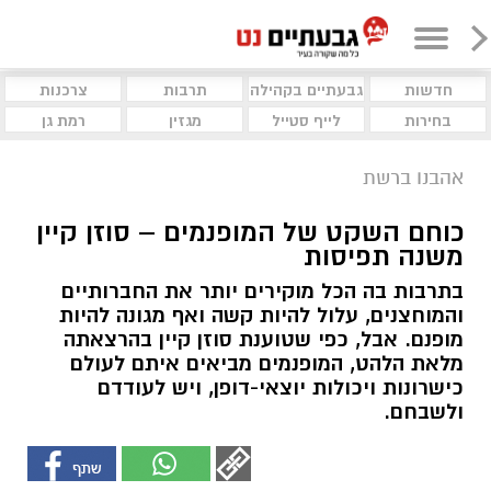
חדשות
גבעתיים בקהילה
תרבות
צרכנות
בחירות
לייף סטייל
מגזין
רמת גן
אהבנו ברשת
כוחם השקט של המופנמים – סוזן קיין
משנה תפיסות
בתרבות בה הכל מוקירים יותר את החברותיים
והמוחצנים, עלול להיות קשה ואף מגונה להיות
מופנם. אבל, כפי שטוענת סוזן קיין בהרצאתה
מלאת הלהט, המופנמים מביאים איתם לעולם
כישרונות ויכולות יוצאי-דופן, ויש לעודדם
ולשבחם.