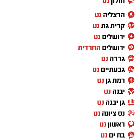
שכדאי להרחיק זה מזה, אבל יהונתן גפן חשב
אחרת. ב"שיר אהבה פוליטי", בביצוע חנן יובל,
מערכת היחסים מקבלת טיפול דרך עולם השלטון
והמשרדים הממשלתיים. התוצאה שנונה, משעשעת
ובעיקר מזכירה לנו שלפעמים גם זוגיות יכולה
להרגיש כמו קואליציה – עם לא מעט משברים
בדרך.
"מחכים למשיח" – שלום חנוך היהלום שבכתר
יש שירים שמדברים על תקופה מסוימת, ויש שירים
שגורמים לנו לשאול אם באמת משהו השתנה.
"מחכים למשיח" של שלום חנוך הפך לסמל של
ביקורת על המצב הכלכלי והחברתי ועל תחושת
המשבר. גם היום, כשמדברים על יוקר המחיה ועל
הפערים בחברה, השיר מצליח להישמע רלוונטי
באופן קצת יותר מדי משכנע.