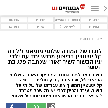
חדשות
גבעתיים בקהילה
תרבות
צרכנות
בחירות
לייף סטייל
מגזין
רמת גן
אהבנו ברשת
לזכרו של המורה שלומי מתיאס ז"ל רמי
קליינשטיין בביצוע מרגש יחד עם ילדי
עין הבשור לשיר "אור" שכתבה פלג בת
העשר
השיר נוצר לזכר המורה למוסיקה האהוב , שלומי
מתיאס ז"ל, שנרצח בקיבוץ חולית ב - 7.10
קליינשטיין המשיך את עבודתו של שלומי על
השיר, עיבד והפיק לכדי יצירה שכל מטרתה
להשאיר זיכרון מהשראתו וייחודיותו של שלומי