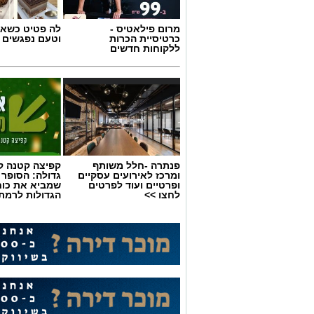
מרום פילאטיס -
לה פטיט כשאו
כרטיסיית הכרות
וטעם נפגשים
ללקוחות חדשים
פנתרה -חלל משותף
קפיצה קטנה קנ
ומרכז לאירועים עסקיים
גדולה: הסופר 
ופרטיים ועוד לפרטים
שמביא את כוח
שירים שהפכו את הפוליטיקה הישראלית 
לחצו >>
הגדולות לרמת 
לא רק בקלפי: 6 שירים שהפכו את הפוליטיקה הישראלית לפזמון
ממערכת הבחירות ועד יוקר המחיה
החלום לברוח ללונדון – הרבה לפ
כבר ידעו להגיד את מה שהציבור 
"איזו מדינה" – אלי לוזון שיר ה