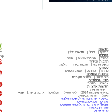
קע כמעט בכל מערכת בחירות
עמד רציני. אלי לוזון שר על
על התחושה שמשהו כאן פשוט לא
לות, אבל השאלה שבכותרת?
 קלאסיקה משעשעת עם מסר
חדשות
חדשות
פלילי
חדשות נדל"ן
קהילה
קבו
קהילה
פעילות עירונית
חינוך
תרבות ובידור
 שני נושאים שכדאי להרחיק זה
מופעי תרבות
תרבות ובידור
קולנוע
ספורט
שיר אהבה פוליטי", בביצוע חנן
כדורגל
כדורסל
ענפים נוספים
צרכנות ועסקים
 דרך עולם השלטון והמשרדים
תוכן שיווקי
עסקים מקומיים
עת ובעיקר מזכירה לנו שלפעמים
מגזין גבעתיים
אנשים
כתבות
יציה – עם לא מעט משברים בדרך.
חדשות ארציות
חדשות ארציות
בחירות מקומיות 2024
לייף סטייל
הבלוגים
אהבנו ברשת
פנאי
ואוכל
חדשות גבעתיים
נטיפס - רשת חברתית לטיפים והמלצות
שערים חשמליים גבעתיים
יהלום שבכתר
Netips -רשת חברתית לחכמת ההמונים
עורך דין באשדוד
קריית גת נט