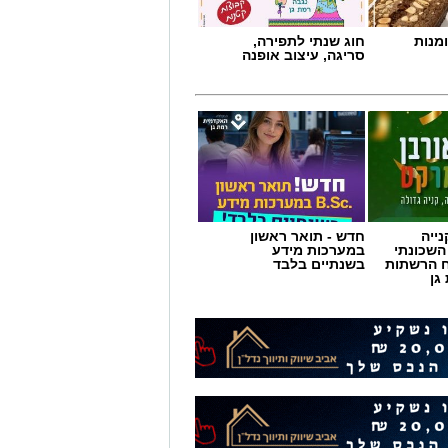
מנות
חוג שנתי לתפירה,
סריגה, עיצוב אופנה
ייה
חדש - תואר ראשון
השכונתי
במערכות מידע
 הרשתות
בשנתיים בלבד
לפזמון
גן
, מהסטיקרים על המכוניות ועד
ני הרשתות החברתיות, הזמרים
חושב.
מחאה המזרחי הראשון