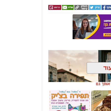
וד
ן אותך גם