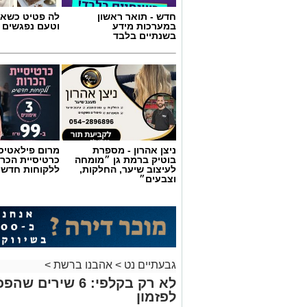
חדש - תואר ראשון
לה פטיט כשאו
במערכות מידע
וטעם נפגשים
בשנתיים בלבד
ניצן אהרון - מספרת
מרום פילאטיס 
בוטיק ברמת גן ״מומחה
כרטיסיית הכרו
לעיצוב שיער, החלקות,
ללקוחות חדשי
וצבעים״
גבעתיים נט
>
אהבנו ברשת
>
לא רק בקלפי: 6 ש
לפזמון