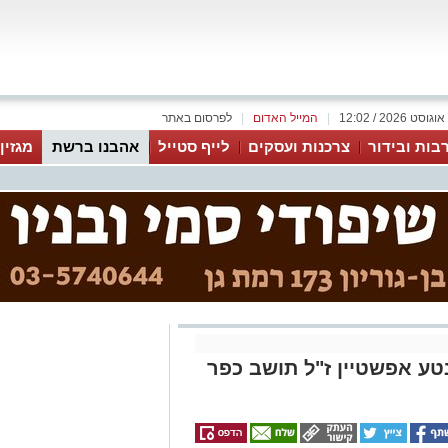
|
המייל האדום
|
לפרסום באתר
בות ובידור
צרכנות ועסקים
לייף סטייל
אהבנו ברשת
מגזין
נטע אפשטיין ז"ל תושב כפר