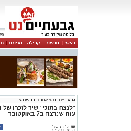
08 אוגוסט 2026 / 12:02
ראשי
חדשות
קהילה
ספורט
תר
גבעתיים נט
>
אהבנו ברשת
>
"לנצח בתוכי" שיר לזכרו של 
עזה שנרצח ב7 באוקטובר
אלדה נתנאל
10.04.24 / 07:53