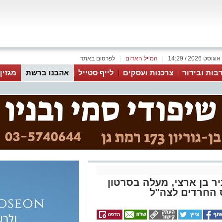
|
המייל האדום
|
לפרסום באתר
בות ובידור
צרכנות ועסקים
לייף סטייל
אהבנו ברשת
מגזין
ניר בן ארצי, מעלה בסרטון
ס החרדים לצה"ל