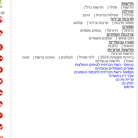
 קלאסיקה משעשעת עם מסר
חדשות
חדשות
פלילי
חדשות נדל"ן
קהילה
קבו
קהילה
פעילות עירונית
חינוך
תרבות ובידור
 שני נושאים שכדאי להרחיק זה
מופעי תרבות
תרבות ובידור
קולנוע
ספורט
שיר אהבה פוליטי", בביצוע חנן
כדורגל
כדורסל
ענפים נוספים
צרכנות ועסקים
 דרך עולם השלטון והמשרדים
תוכן שיווקי
עסקים מקומיים
עת ובעיקר מזכירה לנו שלפעמים
מגזין גבעתיים
אנשים
כתבות
יציה – עם לא מעט משברים בדרך.
חדשות ארציות
חדשות ארציות
בחירות מקומיות 2024
לייף סטייל
הבלוגים
אהבנו ברשת
פנאי
ואוכל
חדשות גבעתיים
נטיפס - רשת חברתית לטיפים והמלצות
שערים חשמליים גבעתיים
יהלום שבכתר
Netips -רשת חברתית לחכמת ההמונים
עורך דין באשדוד
קריית גת נט
ת, ויש שירים שגורמים לנו
חולון נט
פרסום
כים למשיח" של שלום חנוך
לכלי והחברתי ועל תחושת
קר המחיה ועל הפערים בחברה,
 קצת יותר מדי משכנע.
לא כותבים שירים כאלו