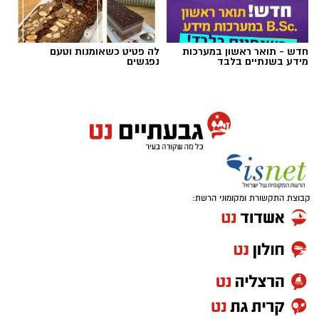
חדש - תואר ראשון במערכות
לה פטיט כשאומנות וטעם
מידע בשנתיים בלבד
נפגשים
שירים שהפכו את הפוליטיקה הישראלית לפזמון
לא רק בקלפי: 6 שירים שהפכו את הפוליטיקה
הישראלית לפזמון
ממערכת הבחירות ועד יוקר המחיה, מהסטיקרים
קבוצת התקשורת ומקומוני הרשת:
על המכוניות ועד החלום לברוח ללונדון – הרבה
לפני הרשתות החברתיות, הזמרים כבר ידעו
להגיד את מה שהציבור חושב.
"איזו מדינה" – אלי לוזון שיר המחאה המזרחי
הראשון