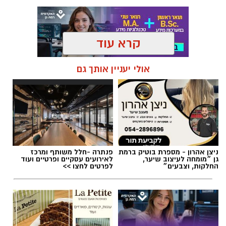
קרא עוד
תגים:
טקסט פוליטי
,
שירים פוליטיים
,
אמירה
אולי יעניין אותך גם
חברתית
ניצן אהרון - מספרת בוטיק ברמת
פנתרה -חלל משותף ומרכז
גן ״מומחה לעיצוב שיער,
לאירועים עסקיים ופרטיים ועוד
החלקות, וצבעים״
לפרטים לחצו >>