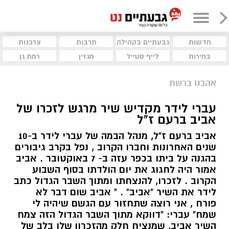
חדשות
גבעתיים בקהילה
תרבות
צרכנות
בחירות
לייף סטייל
מגזין
רמת גן
אהבנו ברשת
עברי לידר מקדיש שיר מרגש לזכרו של
אביב ברעם ז"ל
אביב ברעם ז"ל, מנהל הבמה של עברי לידר ב-10
שנים האחרונות וחברו הקרוב , נפל בקרב גיבורים
בהגנה על ביתו בכפר עזה ב- 7 באוקטובר . אביב
אמור היה לחגוג את יום הולדתו בסוף השבוע
הקרוב . לזכרו, להנצחתו ומתוך השבר הגדול כתב
לידר את השיר "אביב" . " אביב שום דבר לא
פורח , אני רוצה שתחזור עם הגשם שיהיה לי
שמח" עברי: "דווקא מתוך השבר הגדול הזה צמח
השיר אביב, שמנציח חלק מהזכרון שלו בלב של