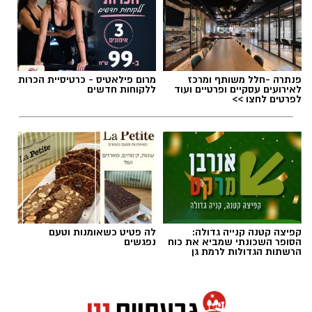
פנתרה -חלל משותף ומרכז
מרום פילאטיס - כרטיסיית הכרות
לאירועים עסקיים ופרטיים ועוד
ללקוחות חדשים
לפרטים לחצו >>
אם היה שיר שהיה יכול להתנגן ברקע כמעט בכל
מערכת בחירות בישראל, "איזו מדינה" כנראה היה
מועמד רציני. אלי לוזון שר על המציאות היומיומית,
קפיצה קטנה קנייה גדולה:
לה פטיט כשאומנות וטעם
הסופר השכונתי שמביא את כוח
נפגשים
על הקשיים ועל התחושה שמשהו כאן פשוט לא
הרשתות הגדולות לרמת גן
מסתדר. עברו שנים, התחלפו ממשלות, אבל
השאלה שבכותרת? איכשהו היא עדיין נשמעת
מוכרת.