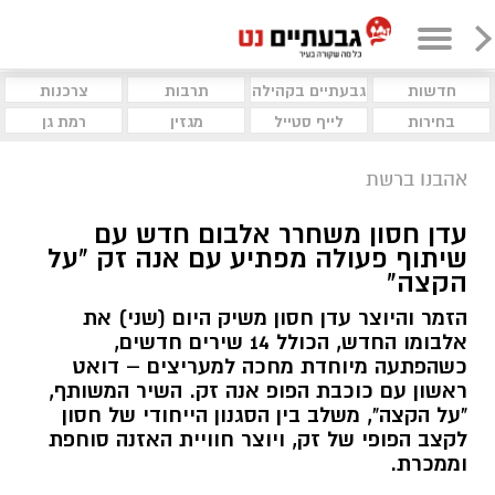
חדשות
גבעתיים בקהילה
תרבות
צרכנות
בחירות
לייף סטייל
מגזין
רמת גן
אהבנו ברשת
עדן חסון משחרר אלבום חדש עם
שיתוף פעולה מפתיע עם אנה זק "על
הקצה"
הזמר והיוצר עדן חסון משיק היום (שני) את
אלבומו החדש, הכולל 14 שירים חדשים,
כשהפתעה מיוחדת מחכה למעריצים – דואט
ראשון עם כוכבת הפופ אנה זק. השיר המשותף,
"על הקצה", משלב בין הסגנון הייחודי של חסון
לקצב הפופי של זק, ויוצר חוויית האזנה סוחפת
וממכרת.