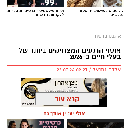
לה פטיט כשאומנות וטעם
מרום פילאטיס - כרטיסיית הכרות
נפגשים
ללקוחות חדשים
אהבנו ברשת
שירים שהפכו את הפוליטיקה הישראלית לפזמון
אוסף הרגעים המצחיקים ביותר של
לא רק בקלפי: 6 שירים שהפכו את הפוליטיקה
בעלי חיים ב-2026
הישראלית לפזמון
ממערכת הבחירות ועד יוקר המחיה, מהסטיקרים
אלדה נתנאל / 09:27 23.07.26
על המכוניות ועד החלום לברוח ללונדון – הרבה
לפני הרשתות החברתיות, הזמרים כבר ידעו
להגיד את מה שהציבור חושב.
קרא עוד
"איזו מדינה" – אלי לוזון שיר המחאה המזרחי
תגים:
בעלי חיים
אולי יעניין אותך גם
הראשון