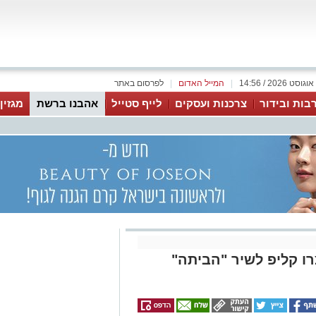
|
המייל האדום
|
לפרסום באתר
בות ובידור
צרכנות ועסקים
לייף סטייל
אהבנו ברשת
מגזין
צרו קליפ לשיר "הביתה"