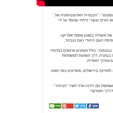
סטנטי - "הכנסייה האדוונטיסטית של
 ב-1863 בארה"ב, והוא הזרם הנוצרי היחיד שנוסד על ידי
ל אקפלה בסגנון גוספל אפריקני,
פיסת העם היהודי כעם הנבחר.
מסע ההופעות שלהם בישראל, שהחל ב-4 בנובמבר, כולל מופעים מרגשים במיוחד:
ה בנתניה, דרך הופעות למשפחות
בעטרון" האגדית.
למוזיקה בירושלים, ומופיעים בפני מפוני
תפת עם ירדנה ארזי לשיר "הביתה" -
 דרך המוזיקה