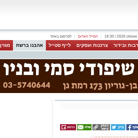
|
המייל האדום
|
לפרסום באתר
בות ובידור
צרכנות ועסקים
לייף סטייל
אהבנו ברשת
מגזין