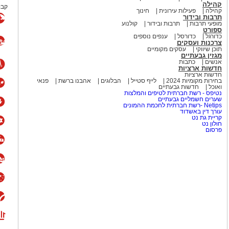
קהילה
קבו
קהילה
פעילות עירונית
חינוך
תרבות ובידור
מופעי תרבות
תרבות ובידור
קולנוע
ספורט
כדורגל
כדורסל
ענפים נוספים
צרכנות ועסקים
תוכן שיווקי
עסקים מקומיים
מגזין גבעתיים
אנשים
כתבות
חדשות ארציות
חדשות ארציות
בחירות מקומיות 2024
לייף סטייל
הבלוגים
אהבנו ברשת
פנאי
ואוכל
חדשות גבעתיים
נטיפס - רשת חברתית לטיפים והמלצות
שערים חשמליים גבעתיים
Netips -רשת חברתית לחכמת ההמונים
עורך דין באשדוד
קריית גת נט
חולון נט
פרסום