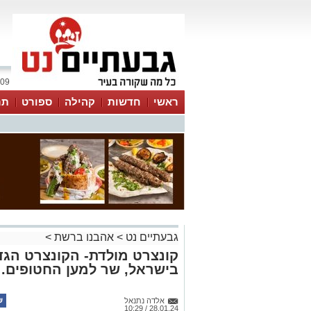
09 אוגוסט 2026 / 10:52
ראשי
חדשות
קהילה
ספורט
תר
גבעתיים נט
>
אהבנו ברשת
>
קונצרט מולדת- הקונצרט הגד
בישראל, שר למען החטופים.
אלדה נתנאל
28.01.24 / 10:29