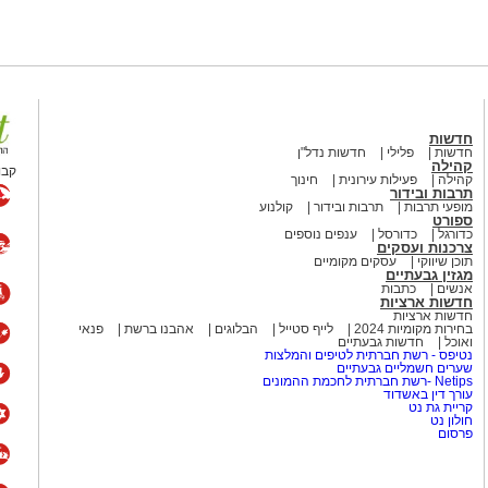
על התחושה שמשהו כאן פשוט לא
לות, אבל השאלה שבכותרת?
 קלאסיקה משעשעת עם מסר
חדשות
חדשות
פלילי
חדשות נדל"ן
קהילה
קבו
קהילה
פעילות עירונית
חינוך
תרבות ובידור
 שני נושאים שכדאי להרחיק זה
מופעי תרבות
תרבות ובידור
קולנוע
ספורט
שיר אהבה פוליטי", בביצוע חנן
כדורגל
כדורסל
ענפים נוספים
צרכנות ועסקים
 דרך עולם השלטון והמשרדים
תוכן שיווקי
עסקים מקומיים
עת ובעיקר מזכירה לנו שלפעמים
מגזין גבעתיים
אנשים
כתבות
יציה – עם לא מעט משברים בדרך.
חדשות ארציות
חדשות ארציות
בחירות מקומיות 2024
לייף סטייל
הבלוגים
אהבנו ברשת
פנאי
ואוכל
חדשות גבעתיים
נטיפס - רשת חברתית לטיפים והמלצות
יהלום שבכתר
שערים חשמליים גבעתיים
Netips -רשת חברתית לחכמת ההמונים
עורך דין באשדוד
קריית גת נט
ת, ויש שירים שגורמים לנו
חולון נט
פרסום
כים למשיח" של שלום חנוך
לכלי והחברתי ועל תחושת
קר המחיה ועל הפערים בחברה,