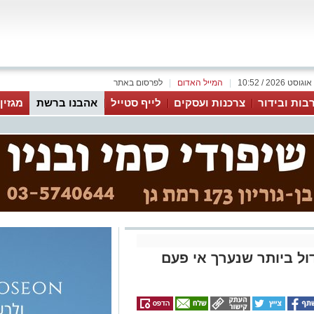
|
המייל האדום
|
לפרסום באתר
בות ובידור
צרכנות ועסקים
לייף סטייל
אהבנו ברשת
מגזין
ול ביותר שנערך אי פעם