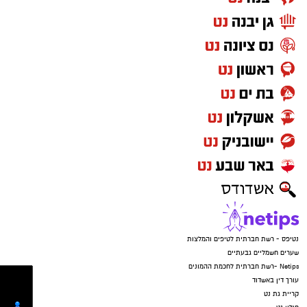
נטיפס - רשת חברתית לטיפים והמלצות
שערים חשמליים גבעתיים
Netips -רשת חברתית לחכמת ההמונים
עורך דין באשדוד
קריית גת נט