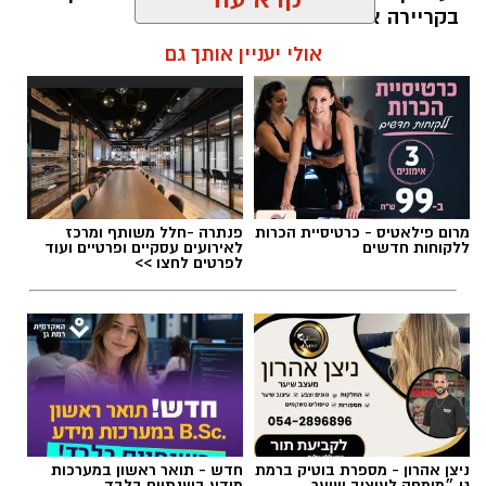
בקריירה אחת בלבד.
אולי יעניין אותך גם
האם גם אתם כאלה?
אלדה נתנאל / 09:20 07.08.26
מרום פילאטיס - כרטיסיית הכרות
פנתרה -חלל משותף ומרכז
ללקוחות חדשים
לאירועים עסקיים ופרטיים ועוד
לפרטים לחצו >>
תגים:
ייעוד
ניצן אהרון - מספרת בוטיק ברמת
חדש - תואר ראשון במערכות
גן ״מומחה לעיצוב שיער,
מידע בשנתיים בלבד