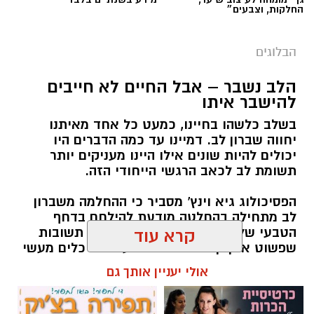
החלקות, וצבעים״
הבלוגים
הלב נשבר – אבל החיים לא חייבים
להישבר איתו
בשלב כלשהו בחיינו, כמעט כל אחד מאיתנו
יחווה שברון לב. דמיינו עד כמה הדברים היו
יכולים להיות שונים אילו היינו מעניקים יותר
תשומת לב לכאב הרגשי הייחודי הזה.
הפסיכולוג גיא וינץ' מסביר כי ההחלמה משברון
לב מתחילה בהחלטה מודעת להילחם בדחף
הטבעי שלנו לייפות את העבר ולחפש תשובות
קרא עוד
שפשוט אינן קיימות. הוא מציע ארגז כלים מעשי
שיעזור לנו, בהדרגה, להשתחרר מהכאב ולהמשיך
אולי יעניין אותך גם
הלאה.
הלב שלנו אולי נשבר לפעמים, אבל אנחנו לא