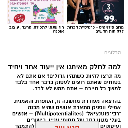
מרום פילאטיס - כרטיסיית הכרות
חוג שנתי לתפירה, סריגה, עיצוב
ללקוחות חדשים
אופנה
הבלוגים
למה לחלק מאיתנו אין ייעוד אחד ויחיד
מה תרצו להיות כשתהיו גדולים? אם אתם לא
בטוחים שאתם רוצים לעסוק בדבר אחד בלבד
למשך כל חייכם – אתם ממש לא לבד.
בהרצאה מעוררת מחשבה זו, הסופרת והאמנית
אמילי וופניק מתארת אנשים שהיא מכנה
"רבי־פוטנציאל" (Multipotentialites) – אנשים
בעלי מגוון רחב של תחומי עניין, כישורים
ועיסוקים שונים לאורך חייהם, במקום להתמקד
קרא עוד