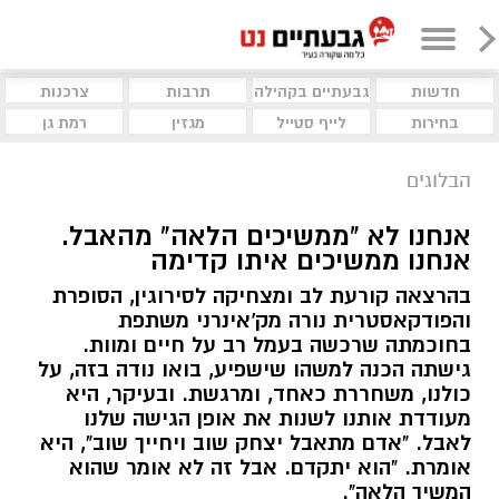
חדשות
גבעתיים בקהילה
תרבות
צרכנות
בחירות
לייף סטייל
מגזין
רמת גן
הבלוגים
אנחנו לא "ממשיכים הלאה" מהאבל.
אנחנו ממשיכים איתו קדימה
בהרצאה קורעת לב ומצחיקה לסירוגין, הסופרת
והפודקאסטרית נורה מק'אינרני משתפת
בחוכמתה שרכשה בעמל רב על חיים ומוות.
גישתה הכנה למשהו שישפיע, בואו נודה בזה, על
כולנו, משחררת כאחד, ומרגשת. ובעיקר, היא
מעודדת אותנו לשנות את אופן הגישה שלנו
לאבל. "אדם מתאבל יצחק שוב ויחייך שוב", היא
אומרת. "הוא יתקדם. אבל זה לא אומר שהוא
המשיך הלאה".