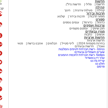
חדשות
חדשות
פלילי
חדשות נדל"ן
קהילה
קבו
קהילה
פעילות עירונית
חינוך
תרבות ובידור
מופעי תרבות
תרבות ובידור
קולנוע
ספורט
כדורגל
כדורסל
ענפים נוספים
צרכנות ועסקים
תוכן שיווקי
עסקים מקומיים
מגזין גבעתיים
אנשים
כתבות
חדשות ארציות
חדשות ארציות
בחירות מקומיות 2024
לייף סטייל
הבלוגים
אהבנו ברשת
פנאי
ואוכל
חדשות גבעתיים
נטיפס - רשת חברתית לטיפים והמלצות
שערים חשמליים גבעתיים
Netips -רשת חברתית לחכמת ההמונים
עורך דין באשדוד
קריית גת נט
חולון נט
פרסום