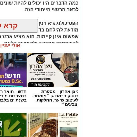
כמה הדברים היו יכולים להיות שונים 
לכאב הרגשי הייחודי הזה.
הפסיכולוג גיא וינץ' מסביר כי ההח
קרא ע
מודעת להילחם בדחף הטבעי שלנו לי
שפשוט אינן קיימות. הוא מציע ארגז כ
להשתחרר מהכאב ולהמשיך הלאה.
אולי יעניי
הלב שלנו אולי נשבר לפעמים, אבל אנ
ניצן אהרון - מספרת
חדש - תואר רא
בוטיק ברמת גן ״מומחה
במערכות מידע
לעיצוב שיער, החלקות,
בשנתיים בלבד
וצבעים״