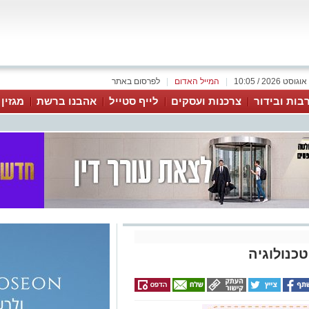
|
המייל האדום
|
לפרסום באתר
בות ובידור
צרכנות ועסקים
לייף סטייל
אהבנו ברשת
מגזין
כנולוגיה