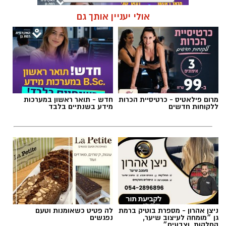
אולי יעניין אותך גם
תגים:
מד״א
,
תרומת דם
,
בנק הדם
מרום פילאטיס - כרטיסיית הכרות
חדש - תואר ראשון במערכות
ללקוחות חדשים
מידע בשנתיים בלבד
ניצן אהרון - מספרת בוטיק ברמת
לה פטיט כשאומנות וטעם
גן ״מומחה לעיצוב שיער,
נפגשים
החלקות, וצבעים״