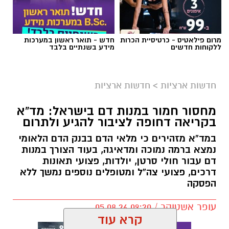
מרום פילאטיס - כרטיסיית הכרות
חדש - תואר ראשון במערכות
ללקוחות חדשים
מידע בשנתיים בלבד
חדשות ארציות
>
חדשות ארציות
מחסור חמור במנות דם בישראל: מד”א
בקריאה דחופה לציבור להגיע ולתרום
במד”א מזהירים כי מלאי הדם בבנק הדם הלאומי
נמצא ברמה נמוכה ומדאיגה, בעוד הצורך במנות
דם עבור חולי סרטן, יולדות, פצועי תאונות
דרכים, פצועי צה”ל ומטופלים נוספים נמשך ללא
הפסקה
עופר אשטוקר / 09:20 05.08.26
קרא עוד