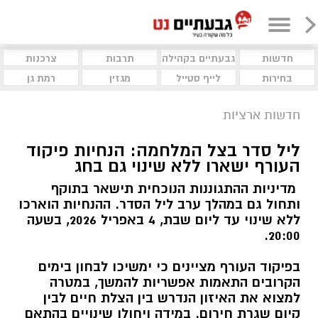
חדשות
גבעתיים בקהילה
תרבות
צרכנות
בחירות
לייף סטייל
מגזין
רמת גן
חדשות ארציות
ליל סדר בצל המלחמה: הנחיות פיקוד
העורף ישארו ללא שינוי גם בחג
מדיניות ההתגוננות הנוכחית תישאר בתוקף
ותחול גם במהלך ערב ליל הסדר. ההנחיות הוארכו
ללא שינוי עד ליום שבת, 4 באפריל 2026, בשעה
20:00.
בפיקוד העורף מציינים כי ימשיכו לבחון בימים
הקרובים התאמות אפשריות להמשך, במטרה
למצוא את האיזון הנדרש בין הצלת חיים לבין
קיום שגרת חירום. במידה ויחולו שינויים בהתאם