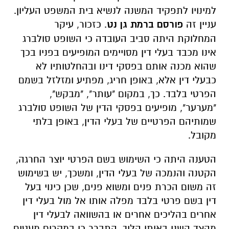
למינויו לתפקיד המשנה לנשיא בית המשפט העליון.
עניין זה
פורסם ברמת גן נט
.
כזכור, עיקר
המחלוקת היתה סביב העובדה כי
השופט סולברג
אינו מכבד בעלי דין מסויימים המופיעים בפניו בכך
שהוא מכנה אותם בפסקי דינו ובהחלטותיו לא
כבעלי דין אלא, באופן חריג, מפתיע ומזלזל בשמם
הפרטי בלבד. כך, במקום "עותר", "מבקש",
"מערער", מופיעים בפסקי הדין של השופט סולברג
שמותיהם הפרטיים של בעלי הדין, באופן בלתי
מקובל.
הטענה היתה כי
השימוש בשם הפרטי יוצר החרגה,
הקטנה והנמכה של בעלי הדין, ומשכך, יש בשימוש
זה משום הכרת פנים ומשוא פנים, שכן
כינוי בעל
דין בשם פרטי בלבד מפלה אותו אל מול בעלי דין
אחרים בהליכים אחרים או בהשוואה לבעלי דין
מהצד השני באותו הליך.
התברר כי במקרים מעטים