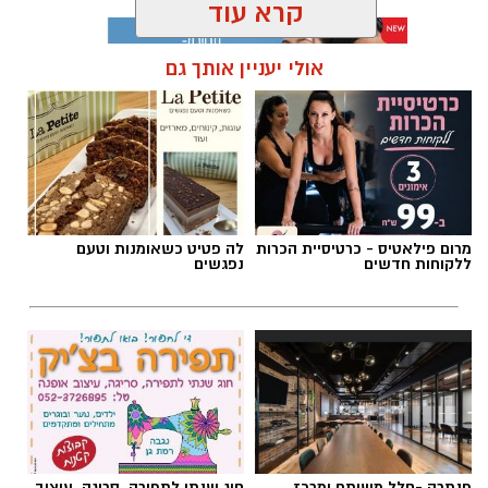
קרא עוד
אולי יעניין אותך גם
תגים:
מד״א
,
תרומת דם
,
בנק הדם
מרום פילאטיס - כרטיסיית הכרות
לה פטיט כשאומנות וטעם
ללקוחות חדשים
נפגשים
פנתרה -חלל משותף ומרכז
חוג שנתי לתפירה, סריגה, עיצוב