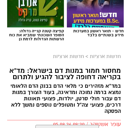
חדש - תואר ראשון במערכות
קפיצה קטנה קנייה גדולה:
מידע בשנתיים בלבד
הסופר השכונתי שמביא את כוח
הרשתות הגדולות לרמת גן
חדשות ארציות
>
חדשות ארציות
מחסור חמור במנות דם בישראל: מד”א
בקריאה דחופה לציבור להגיע ולתרום
במד”א מזהירים כי מלאי הדם בבנק הדם הלאומי
נמצא ברמה נמוכה ומדאיגה, בעוד הצורך במנות
דם עבור חולי סרטן, יולדות, פצועי תאונות
דרכים, פצועי צה”ל ומטופלים נוספים נמשך ללא
הפסקה
עופר אשטוקר / 09:20 05.08.26