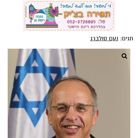
תגים:
נעם סולברג