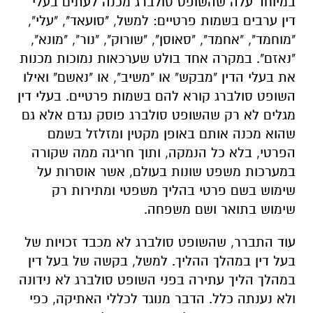
במיוחד עלה שהשופט סולברג מכנה לעתים בעלי
דין ערבים בשמות פרטיים: למשל, "סועאד", "עלי",
"מוחמד", "אחמד", "סאוסן", "שורוק", "נור", "מונא",
"נאזם". במקרה אחד בולט שערכאות נמוכות מכנות
את בעלי הדין "מבקש" או "משיב", או "נאשם" ואילו
השופט סולברג קורא להם בשמות פרטיים. בעלי דין
מגלים לא רק שהשופט סולברג פוסק נגדם אלא גם
שהוא מכנה אותם באופן מקטין ומזלזל בשמם
הפרטי, בלא כל הנמקה, ותוך חריגה ממה שקורה
במערכות משפט שונות בעולם, אשר אוסרות על
שימוש בשם פרטי בהליך משפטי ומתירות רק
שימוש בתואר ושם משפחה.
עוד התברר, שהשופט סולברג לא מכבד זכויות של
בעל דין במהלך ההליך. למשל, בקשה של בעל דין
במהלך הליך עתירה בפני השופט סולברג לא נידונה
ולא נענתה כלל. הדבר מנוגד לכללי האתיקה, כפי