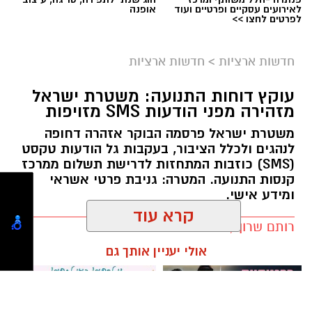
לאירועים עסקיים ופרטיים ועוד
אופנה
לפרטים לחצו >>
צילום: מד"א הצלה דרום
מגן דוד אדום פרסם הבוקר קריאה דחופה לציבור
חדשות ארציות
>
חדשות ארציות
להגיע באופן מיידי לתחנות התרמת הדם ברחבי
עוקץ דוחות התנועה: משטרת ישראל
הארץ, בעקבות מחסור חמור במנות דם. במד”א
מזהירה מפני הודעות SMS מזויפות
מזהירים כי מלאי הדם בבנק הדם הלאומי הולך
משטרת ישראל פרסמה הבוקר אזהרה דחופה
ואוזל, ומקררי בנק הדם מתרוקנים במהירות, בזמן
לנהגים ולכלל הציבור, בעקבות גל הודעות טקסט
שבתי החולים ממשיכים להזדקק למנות דם מדי יום.
(SMS) כוזבות המתחזות לדרישת תשלום ממרכז
קנסות התנועה. המטרה: גניבת פרטי אשראי
בשירותי הדם של מד”א מספקים דם ומרכיביו לכלל
ומידע אישי.
בתי החולים בישראל ולצה”ל, 24 שעות ביממה,
שבעה ימים בשבוע. כדי לשמור על מלאי תקין
רותם שרון / 15:22 29.07.26
קרא עוד
נדרשים מדי יום כ-1,200 תורמי דם, אולם בתקופת
הקיץ חלה ירידה משמעותית במספר התורמים, בין
היתר בשל חופשות ועומסי החום.
אולי יעניין אותך גם