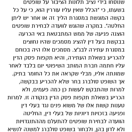
שנוסחו בידי נציב תלונות הציבור על שופטים
בשעתו, כי "הכלל שאין עליו עוררין הוא, כי על כל
בקשה המוגשת במסגרת הליך זה או אחר יש ליתן
החלטה". במקרה שהוגש לוועדה לבחירת שופטים
הוצגה פגיעה של ממש המתבטאת באי הכרעה
בבקשת בעל דין להציג מסמכים שהיו נחוצים
במסגרת עתירה לבג"צ. מסמכים אלו היה בכוחם
להכריע בשאלת העתירה, והיא תקפות פסק הדין
עליו חתמה חברת המותב השיפוטי יום בלבד לאחר
שמונתה אליו, מבלי שקראה את כל החומר בתיק.
אך השופט סולברג בחר שלא להכריע בבקשה,
למרות שהתבקש לעשות כן כמה פעמים, ולא
הכריע בשאלת תקפות פסק הדין בנקודה זו. למרות
טענות קשות אלו של משוא פנים נגד בעלי דין
ופגיעה בזכויות דיוניות של בעלי דין, החליטה
הוועדה לבחירת שופטים להתעלם מההתנגדויות
ולא לדון בהן, ולבחור בשופט סולברג למשנה לנשיא