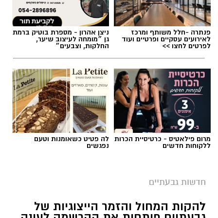
תגים:
משרד התחבורה
,
משרד הרישוי
,
העברת
בעלות
פנתרה -חלל משותף ומרכז
ניצן אהרון - מספרת בוטיק ברמת
לאירועים עסקיים ופרטיים ועוד
גן ״מומחה לעיצוב שיער,
לפרטים לחצו >>
החלקות, וצבעים״
מרום פילאטיס - כרטיסיית הכרות
לה פטיט כשאומנות וטעם
ללקוחות חדשים
נפגשים
חדשות גבעתיים
צילום: דוברות המשטרה
להקות המחול והזמר הייצוגיות של
שירות חדש של משרד התחבורה והבטיחות בדרכים
גבעתיים פותחות את ההרשמה לעונה