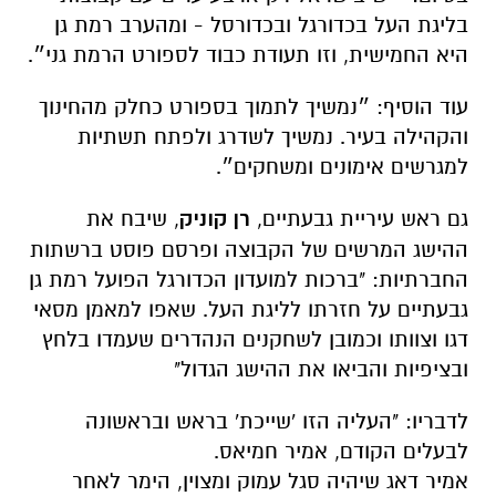
בליגת העל בכדורגל ובכדורסל - ומהערב רמת גן
היא החמישית, וזו תעודת כבוד לספורט הרמת גני״.
עוד הוסיף: ״נמשיך לתמוך בספורט כחלק מהחינוך
והקהילה בעיר. נמשיך לשדרג ולפתח תשתיות
למגרשים אימונים ומשחקים״.
גם ראש עיריית גבעתיים,
רן קוניק
, שיבח את
ההישג המרשים של הקבוצה ופרסם פוסט ברשתות
החברתיות: "ברכות למועדון הכדורגל הפועל רמת גן
גבעתיים על חזרתו לליגת העל. שאפו למאמן מסאי
דגו וצוותו וכמובן לשחקנים הנהדרים שעמדו בלחץ
ובציפיות והביאו את ההישג הגדול"
לדבריו: "העליה הזו 'שייכת' בראש ובראשונה
לבעלים הקודם, אמיר חמיאס.
אמיר דאג שיהיה סגל עמוק ומצוין, הימר לאחר