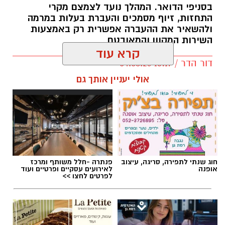
קרא עוד
דור הדר / 13:17 04.08.26
אולי יעניין אותך גם
תגים:
משרד התחבורה
,
משרד הרישוי
,
העברת
בעלות
חוג שנתי לתפירה, סריגה, עיצוב
פנתרה -חלל משותף ומרכז
אופנה
לאירועים עסקיים ופרטיים ועוד
לפרטים לחצו >>
חדש - תואר ראשון במערכות
לה פטיט כשאומנות וטעם