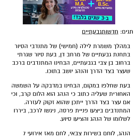
תגים:
חדשותגבעתיים
במהלך משמרת לילה (חמישי) של מתנדבי הסיור
בתחנת גבעתיים של מרחב דן, בעת סיור שגרתי
ברחוב בן צבי בגבעתיים, הבחינו המתנדבים ברכב
שעצר בצד הדרך והנהג יושב בתוכו.
בעת שחלפו במקום, הבחינו במדבקה על השמשה
האחורית שעליה כתוב כי הנהג הוא הלום קרב, וכי
אם עצר בצד הדרך ייתכן שהוא זקוק לעזרה.
המתנדבים ביצעו פניית פרסה, ניגשו לרכב, ביררו
לשלומו של הנהג והציעו סיוע.
הנהג, לוחם בשירות צבאי, לחם מאז אירועי 7
באוקטובר ומתמודד עם פוסט-טראומה, שיתף כי
אכן נזקק לרגע של התאוששות ולשיחה קצרה.
המתנדבים הזמינו אותו לתחנה, שם ישבו עמו,
הקשיבו לסיפורו האישי ולחוויות שעבר.