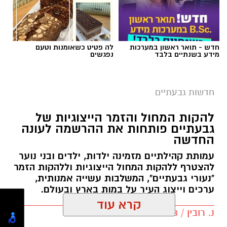
מידע בשנתיים בלבד
נפגשים
חדשות גבעתיים
צילום: דוברות המשטרה
להקות המחול והזמר הייצוגיות של
שירות חדש של משרד התחבורה והבטיחות בדרכים
גבעתיים פותחות את ההרשמה לעונה
החדשה
יאפשר לבעלי כלי רכב להוסיף שכבת הגנה מפני
העברת בעלות במרמה: בעל הרכב יוכל להיכנס
עמותת קהילתיים מזמינה ילדות, ילדים ובני נוער
להצטרף ללהקות המחול הייצוגיות וללהקות הזמר
לאזור האישי הממשלתי ולחסום את האפשרות
"נעורי גבעתיים", המשלבות עשייה אמנותית,
להעביר את הבעלות על הרכב בסניפי דואר ישראל.
ערכים וייצוג העיר על במות בארץ ובעולם.
קרא עוד
לאחר הפעלת החסימה, העברת הבעלות תתאפשר
נ. רובין / 09:43 04.08.26
רק באמצעות השירות המקוון באתר הממשלתי,
אולי יעניין אותך גם
הדורש הזדהות של המוכר ושל הקונה. במשרד
התחבורה ממליצים לבעלי כלי הרכב להפעיל את
החסימה ולהשאיר אותה בתוקף כל עוד אין צורך
לבצע העברת בעלות בדרך אחרת.