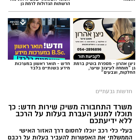
ניצן אהרון - מספרת בוטיק ברמת
חדש - תואר ראשון במערכות
גן ״מומחה לעיצוב שיער,
מידע בשנתיים בלבד
החלקות, וצבעים״
חדשות גבעתיים
משרד התחבורה משיק שירות חדש: כך
תוכלו למנוע העברת בעלות על הרכב
ללא ידיעתכם
בעלי כלי רכב יוכלו לחסום דרך האזור האישי
הממשלתי את האפשרות להעביר בעלות על רכבם
בסניפי הדואר. המהלך נועד לצמצם מקרי
התחזות, זיוף מסמכים והעברת בעלות במרמה
ולהשאיר את ההעברה אפשרית רק באמצעות
השירות המקוון והמאובטח