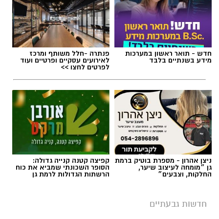
תגים:
משרד התחבורה
,
משרד הרישוי
,
העברת
בעלות
חדש - תואר ראשון במערכות
פנתרה -חלל משותף ומרכז
מידע בשנתיים בלבד
לאירועים עסקיים ופרטיים ועוד
לפרטים לחצו >>
ניצן אהרון - מספרת בוטיק ברמת
קפיצה קטנה קנייה גדולה:
גן ״מומחה לעיצוב שיער,
הסופר השכונתי שמביא את כוח
החלקות, וצבעים״
הרשתות הגדולות לרמת גן
חדשות גבעתיים
צילום: דוברות המשטרה