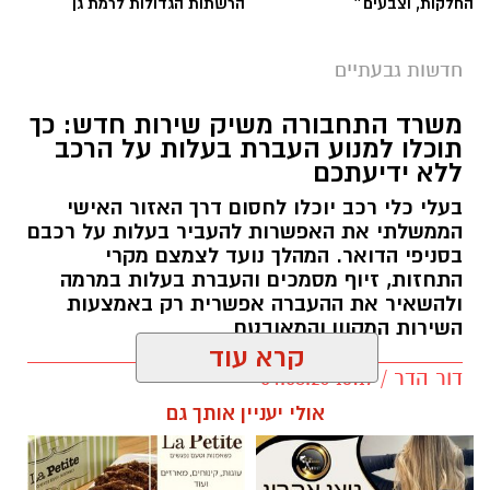
החלקות, וצבעים״
הרשתות הגדולות לרמת גן
חדשות גבעתיים
משרד התחבורה משיק שירות חדש: כך
תוכלו למנוע העברת בעלות על הרכב
ללא ידיעתכם
בעלי כלי רכב יוכלו לחסום דרך האזור האישי
הממשלתי את האפשרות להעביר בעלות על רכבם
בסניפי הדואר. המהלך נועד לצמצם מקרי
התחזות, זיוף מסמכים והעברת בעלות במרמה
ולהשאיר את ההעברה אפשרית רק באמצעות
השירות המקוון והמאובטח
קרא עוד
דור הדר / 13:17 04.08.26
אולי יעניין אותך גם