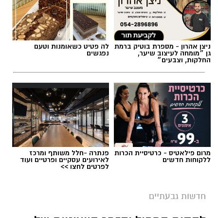
תגים:
משרד התחבורה
,
משרד הרישוי
,
העברת
בעלות
ניצן אהרון - מספרת בוטיק ברמת
לה פטיט כשאומנות וטעם
גן ״מומחה לעיצוב שיער,
נפגשים
החלקות, וצבעים״
מרום פילאטיס - כרטיסיית הכרות
פנתרה -חלל משותף ומרכז
ללקוחות חדשים
לאירועים עסקיים ופרטיים ועוד
לפרטים לחצו >>
חדשות גבעתיים
צילום: דוברות המשטרה